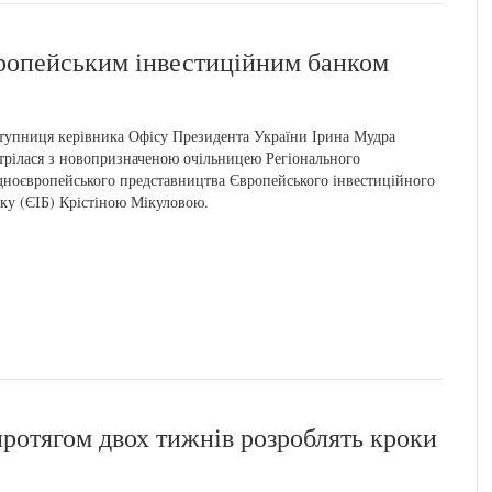
ропейським інвестиційним банком
тупниця керівника Офісу Президента України Ірина Мудра
трілася з новопризначеною очільницею Регіонального
дноєвропейського представництва Європейського інвестиційного
ку (ЄІБ) Крістіною Мікуловою.
отягом двох тижнів розроблять кроки