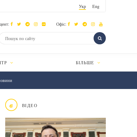
Укр
Eng
дент:
Офіс:
НТР
БІЛЬШЕ
новини
в
ВІДЕО