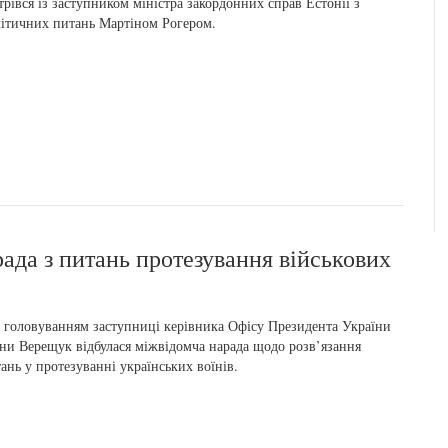
трівся із заступником міністра закордонних справ Естонії з
ітичних питань Мартіном Рогером.
рада з питань протезування військових
 головуванням заступниці керівника Офісу Президента України
ни Верещук відбулася міжвідомча нарада щодо розв’язання
ань у протезуванні українських воїнів.