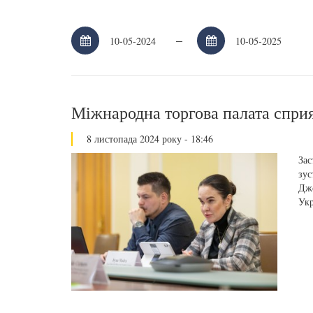
–
Міжнародна торгова палата спри
8 листопада 2024 року - 18:46
Зас
зус
Джо
Укр