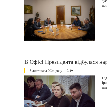
зус
пол
В Офісі Президента відбулася на
5 листопада 2024 року - 12:49
Під
Іри
пит