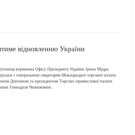
ятиме відновленню України
тупниця керівника Офісу Президента України Ірина Мудра
трілася з генеральним секретарем Міжнародної торгової палати
ном Дентоном та президентом Торгово-промислової палати
аїни Геннадієм Чижиковим.