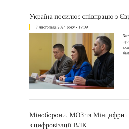
Україна посилює співпрацю з Єв
7 листопада 2024 року - 19:09
Зас
зус
схі
бан
Міноборони, МОЗ та Мінцифри пр
з цифровізації ВЛК