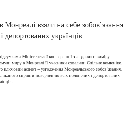
в Монреалі взяли на себе зобов’язання
і депортованих українців
підсумками Міністерської конференції з людського виміру
мули миру в Монреалі її учасники схвалили Спільне комюніке.
о ключовий аспект – узгодження Монреальського зобов’язання,
ликаного сприяти поверненню всіх полонених і депортованих
аїнців.