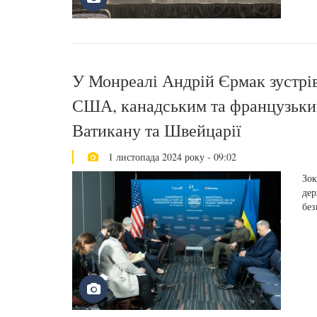
У Монреалі Андрій Єрмак зустрі
США, канадським та французьки
Ватикану та Швейцарії
1 листопада 2024 року - 09:02
Зок
дер
без