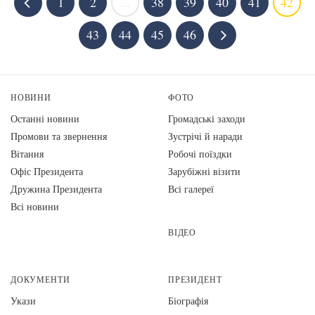
1
2
...
38
39
40
41
42
43
44
45
46
НОВИНИ
ФОТО
Останні новини
Громадські заходи
Промови та звернення
Зустрічі й наради
Вiтання
Робочі поїздки
Офіс Президента
Зарубіжні візити
Дружина Президента
Всі галереї
Всі новини
ВІДЕО
ДОКУМЕНТИ
ПРЕЗИДЕНТ
Укази
Біографія