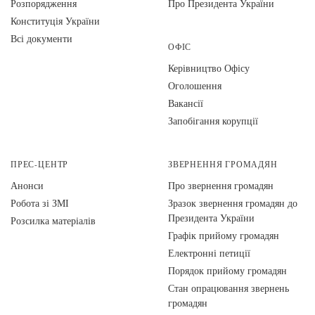
Розпорядження
Про Президента України
Конституція України
Всі документи
ОФІС
Керівництво Офісу
Оголошення
Вакансії
Запобігання корупції
ПРЕС-ЦЕНТР
ЗВЕРНЕННЯ ГРОМАДЯН
Анонси
Про звернення громадян
Робота зі ЗМІ
Зразок звернення громадян до
Президента України
Розсилка матеріалів
Графік прийому громадян
Електронні петиції
Порядок прийому громадян
Стан опрацювання звернень
громадян