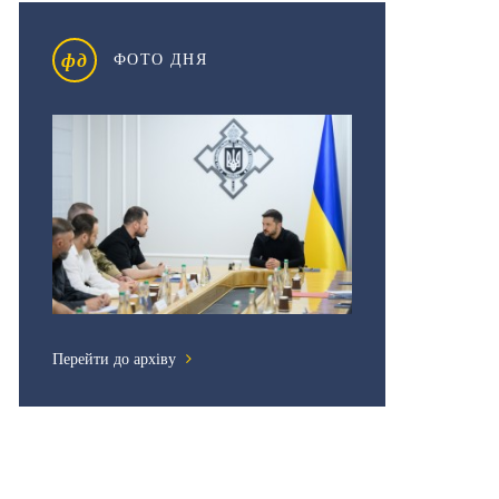
фд
ФОТО ДНЯ
Перейти до архіву