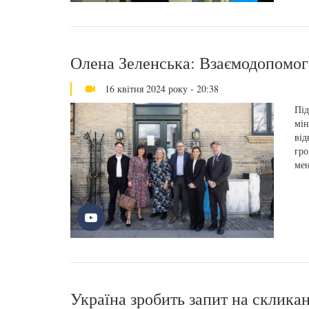
Олена Зеленська: Взаємодопомога
16 квітня 2024 року - 20:38
Під
мін
від
гро
мен
Україна зробить запит на склика