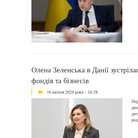
Олена Зеленська в Данії зустріла
фондів та бізнесів
16 квітня 2024 року - 16:28
Пер
дво
дит
род