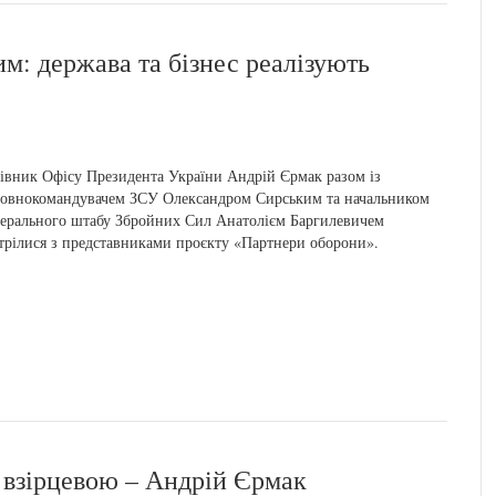
: держава та бізнес реалізують
івник Офісу Президента України Андрій Єрмак разом із
овнокомандувачем ЗСУ Олександром Сирським та начальником
ерального штабу Збройних Сил Анатолієм Баргилевичем
трілися з представниками проєкту «Партнери оборони».
 взірцевою – Андрій Єрмак