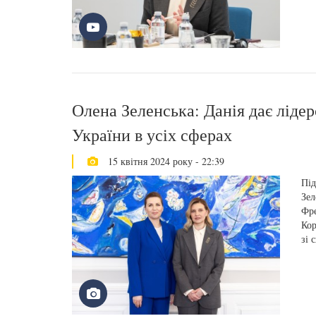
Олена Зеленська: Данія дає ліде
України в усіх сферах
15 квітня 2024 року - 22:39
Під
Зел
Фре
Кор
зі 