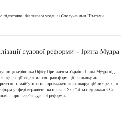
до підготовки безпекової угоди зі Сполученими Штатами
лізації судової реформи – Ірина Мудра
тупниця керівника Офісу Президента України Ірина Мудра під
 конференції «Десятиліття трансформації на шляху до
рочесного майбутнього: впровадження антикорупційних реформ
реформ у сфері верховенства права в Україні за підтримки ЄС»
повіла про перебіг судової реформи.