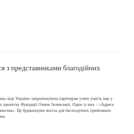
ся з представниками благодійних
ша леді України запропонувала партнерам узяти участь іще у
х проєктах Фундації Олени Зеленської. Один із них – «Адреса
инства». Це будівництво житла для багатодітних прийомних
ин.