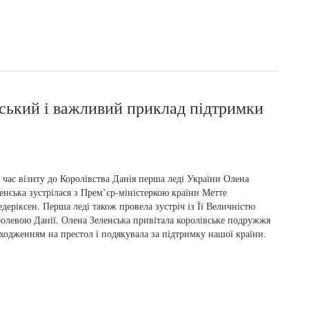
рський і важливий приклад підтримки
 час візиту до Королівства Данія перша леді України Олена
енська зустрілася з Прем’єр-міністеркою країни Метте
деріксен. Перша леді також провела зустріч із Її Величністю
олевою Данії. Олена Зеленська привітала королівське подружжя
сходженням на престол і подякувала за підтримку нашої країни.