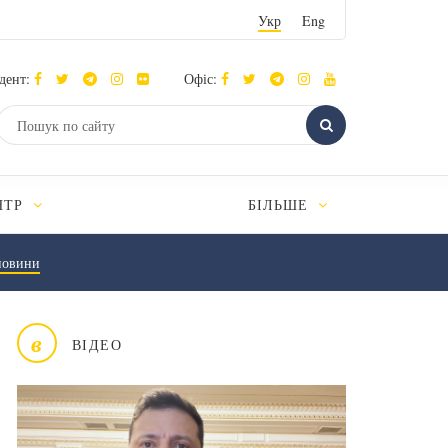
Укр
Eng
дент:
Офіс:
НТР
БІЛЬШЕ
новини
в
ВІДЕО