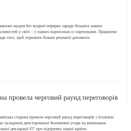
цюємо щодня без жодної перерви заради більших наших
ливостей у світі – у наших відносинах із партнерами. Працюємо
ади того, щоб отримати більше реальної допомоги.
їна провела черговий раунд переговорів
аїнська сторона провела черговий раунд переговорів з Іспанією
о укладення двосторонньої безпекової угоди на виконання
льної декларації G7 про підтримку нашої країни.