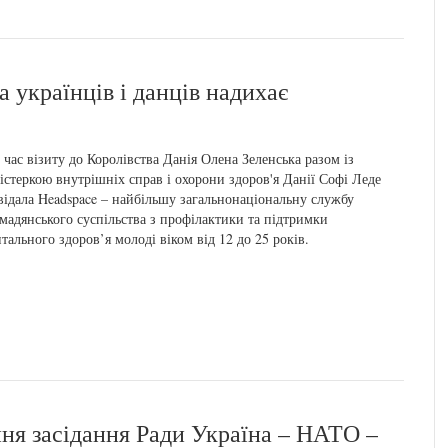
 українців і данців надихає
 час візиту до Королівства Данія Олена Зеленська разом із
істеркою внутрішніх справ і охорони здоров'я Данії Софі Леде
відала Headspace – найбільшу загальнонаціональну службу
мадянського суспільства з профілактики та підтримки
тального здоров’я молоді віком від 12 до 25 років.
ння засідання Ради Україна – НАТО –