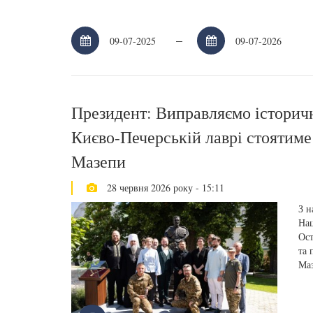
–
Президент: Виправляємо історичн
Києво-Печерській лаврі стоятиме
Мазепи
28 червня 2026 року - 15:11
З н
Нац
Ост
та 
Маз