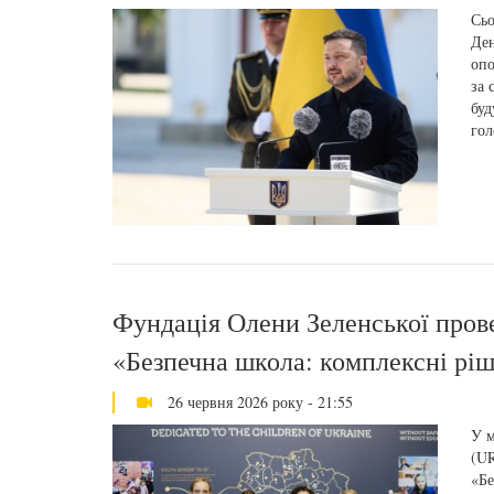
Сьо
Ден
опо
за 
буд
гол
Фундація Олени Зеленської пров
«Безпечна школа: комплексні ріш
26 червня 2026 року - 21:55
У м
(UR
«Бе