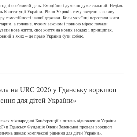
годні особливий день. Емоційно і духовно дуже сильний. Неділя.
ь Конституції України. Рівно 30 років тому зведено важливу
ру самостійності нашої держави. Коли українці перестали жити
старим, а головне, чужим законом і повною мірою почали
увати нове життя, своє життя на нових засадах і принципах,
овний з яких – це право України бути собою.
ела на URC 2026 у Гданську воркшоп
ення для дітей України»
ежах міжнародної Конференції з питань відновлення України
C) в Гданську Фундація Олени Зеленської провела воркшоп
зпечна школа: комплексні рішення для дітей України»,