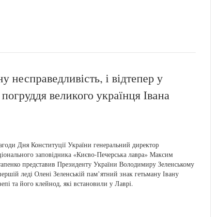
у несправедливість, і відтепер у
 погруддя великого українця Івана
агоди Дня Конституції України генеральний директор
іонального заповідника «Києво-Печерська лавра» Максим
апенко представив Президенту України Володимиру Зеленському
першій леді Олені Зеленській пам’ятний знак гетьману Івану
епі та його клейнод, які встановили у Лаврі.