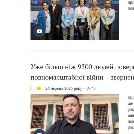
при
пов
Уже більш ніж 9500 людей поверн
повномасштабної війни – зверне
26 червня 2026 року - 19:43
Ми 
ще 
рок
нап
пов
рос