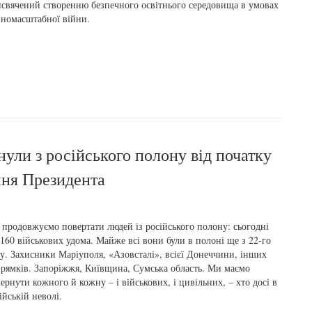
свячений створенню безпечного освітнього середовища в умовах
номасштабної війни.
ули з російського полону від початку
ння Президента
продовжуємо повертати людей із російського полону: сьогодні
160 військових удома. Майже всі вони були в полоні ще з 22-го
у. Захисники Маріуполя, «Азовсталі», всієї Донеччини, інших
рямків. Запоріжжя, Київщина, Сумська область. Ми маємо
ернути кожного й кожну – і військових, і цивільних, – хто досі в
ійській неволі.