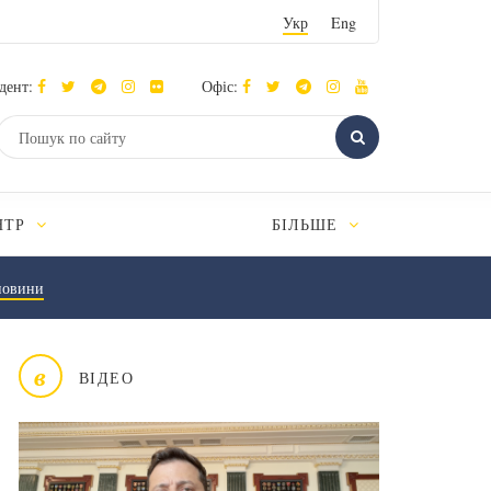
Укр
Eng
дент:
Офіс:
НТР
БІЛЬШЕ
новини
в
ВІДЕО