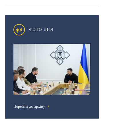
фд
ФОТО ДНЯ
Перейти до архіву