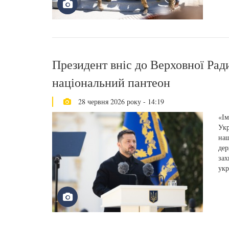
Президент вніс до Верховної Рад
національний пантеон
28 червня 2026 року - 14:19
«Ім
Укр
наш
дер
зах
укр