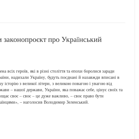
и законопроєкт про Український
ена всіх героїв, які в різні століття та епохи боролися заради
аїни, надихали Україну, будуть поєднані й назавжди вписані в
у історію з великої літери, з великою повагою і увагою від
жави – нашої держави, України, яка поважає себе, цінує своїх та
ищає своє – своє – це дуже важливо, – своє право бути
аїнцями», – наголосив Володимир Зеленський.