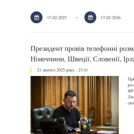
–
Президент провів телефонні розмо
Німеччини, Швеції, Словенії, Ірл
21 лютого 2025 року - 23:41
Пре
роз
ФРН
Люк
сво