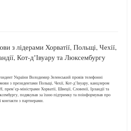
ви з лідерами Хорватії, Польщі, Чехії,
андії, Кот-дʼІвуару та Люксембургу
зидент України Володимир Зеленський провів телефонні
мови з президентами Польщі, Чехії, Кот-дʼІвуару, канцлером
, прем’єр-міністрами Хорватії, Швеції, Словенії, Ірландії та
сембургу, подякував за їхню підтримку та поінформував про
ї контакти з партнерами.