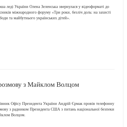
ша леді України Олена Зеленська звернулася у відеоформаті до
сників міжнародного форуму «Три роки, безліч доль: на захисті
боди та майбутнього українських дітей».
 розмову з Майклом Волцом
івник Офісу Президента України Андрій Єрмак провів телефонну
мову з радником Президента США з питань національної безпеки
йклом Волцом.