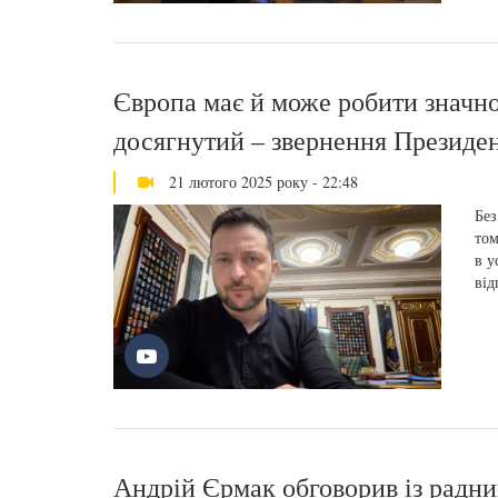
Європа має й може робити значно
досягнутий – звернення Президе
21 лютого 2025 року - 22:48
Без
том
в у
від
Андрій Єрмак обговорив із радн