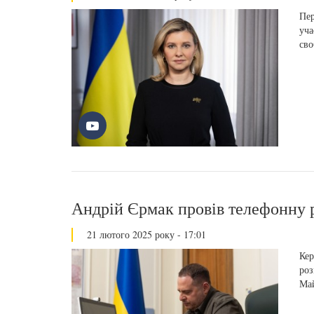
Пер
уча
сво
Андрій Єрмак провів телефонну
21 лютого 2025 року - 17:01
Кер
роз
Ма