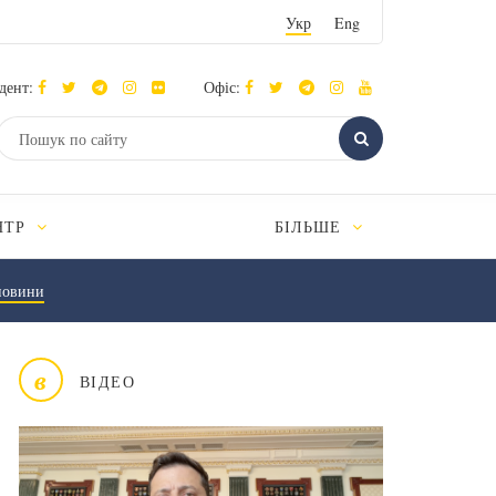
Укр
Eng
дент:
Офіс:
НТР
БІЛЬШЕ
новини
в
ВІДЕО