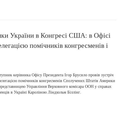
мки України в Конгресі США: в Офісі
делегацією помічників конгресменів і
тупник керівника Офісу Президента Ігор Брусило провів зустріч
делегацією помічників конгресменів Сполучених Штатів Америки
представницею Управління Верховного комісара ООН у справах
енців в Україні Кароліною Ліндхольм Біллінг.