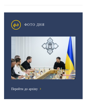
фд
ФОТО ДНЯ
Перейти до архіву