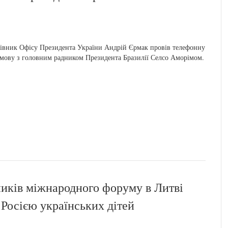
івник Офісу Президента України Андрій Єрмак провів телефонну
мову з головним радником Президента Бразилії Селсо Аморімом.
ників міжнародного форуму в Литві
Росією українських дітей