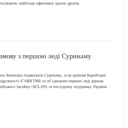
тосування, найбільш ефективні зразки дронів.
озмову з першою леді Суринаму
на Зеленська подякувала Суринаму, усім країнам Карибської
вдружності (CARICOM) та об’єднанню перших леді держав
ибського басейну (SCLAN) за послідовну підтримку України.