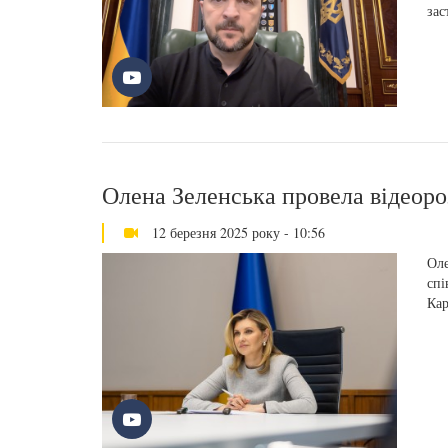
зас
Олена Зеленська провела відеор
12 березня 2025 року - 10:56
Оле
спі
Кар