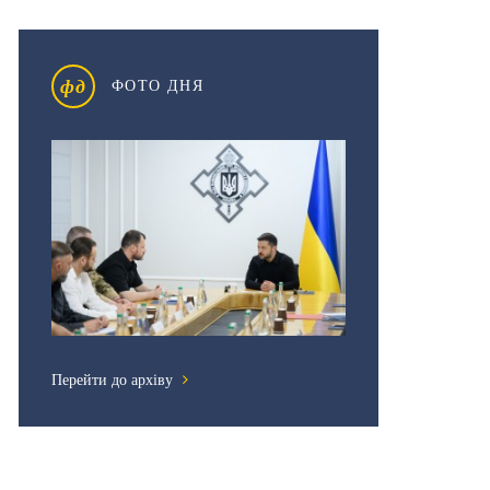
фд
ФОТО ДНЯ
Перейти до архіву