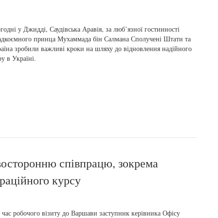
годні у Джидді, Саудівська Аравія, за люб’язної гостинності
дкоємного принца Мухаммада бін Салмана Сполучені Штати та
аїна зробили важливі кроки на шляху до відновлення надійного
у в Україні.
восторонню співпрацю, зокрема
граційного курсу
 час робочого візиту до Варшави заступник керівника Офісу