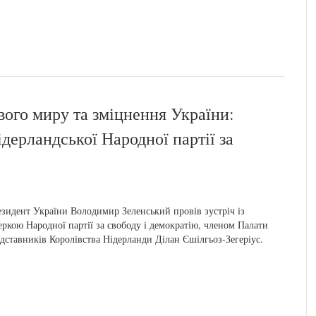
ого миру та зміцнення України:
ідерландської Народної партії за
зидент України Володимир Зеленський провів зустріч із
еркою Народної партії за свободу і демократію, членом Палати
дставників Королівства Нідерланди Ділан Єшілгьоз-Зегеріус.