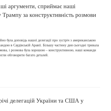
аші аргументи, сприймає наші
у Трампу за конструктивність розмови
но була доповідь нашої делегації про зустріч з американською
андою в Саудівській Аравії. Більшу частину дня сьогодні тривала
мова, і розмова була хорошою – конструктивною, наші команди
игли обговорити багато деталей.
трічі делегацій України та США у