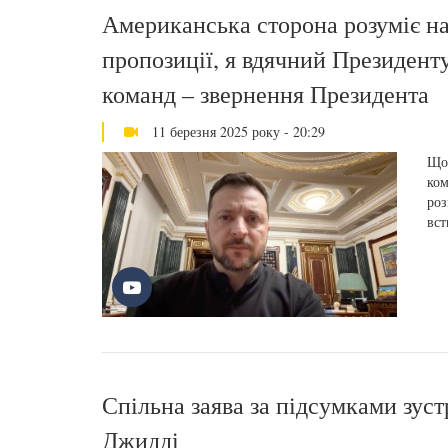
Американська сторона розуміє н
пропозиції, я вдячний Президент
команд – звернення Президента
11 березня 2025 року - 20:29
Щой
ком
роз
вст
Спільна заява за підсумками зус
Джидді