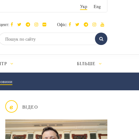
Укр
Eng
дент:
Офіс:
НТР
БІЛЬШЕ
новини
в
ВІДЕО