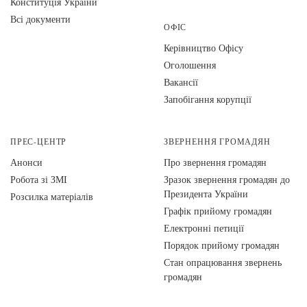
Конституція України
Всі документи
ОФІС
Керівництво Офісу
Оголошення
Вакансії
Запобігання корупції
ПРЕС-ЦЕНТР
ЗВЕРНЕННЯ ГРОМАДЯН
Анонси
Про звернення громадян
Робота зі ЗМІ
Зразок звернення громадян до
Президента України
Розсилка матеріалів
Графік прийому громадян
Електронні петиції
Порядок прийому громадян
Стан опрацювання звернень
громадян