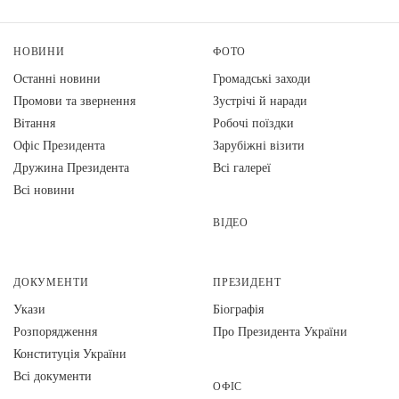
НОВИНИ
ФОТО
Останні новини
Громадські заходи
Промови та звернення
Зустрічі й наради
Вiтання
Робочі поїздки
Офіс Президента
Зарубіжні візити
Дружина Президента
Всі галереї
Всі новини
ВІДЕО
ДОКУМЕНТИ
ПРЕЗИДЕНТ
Укази
Біографія
Розпорядження
Про Президента України
Конституція України
Всі документи
ОФІС