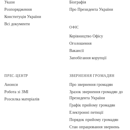
Укази
Біографія
Розпорядження
Про Президента України
Конституція України
Всі документи
ОФІС
Керівництво Офісу
Оголошення
Вакансії
Запобігання корупції
ПРЕС-ЦЕНТР
ЗВЕРНЕННЯ ГРОМАДЯН
Анонси
Про звернення громадян
Робота зі ЗМІ
Зразок звернення громадян до
Президента України
Розсилка матеріалів
Графік прийому громадян
Електронні петиції
Порядок прийому громадян
Стан опрацювання звернень