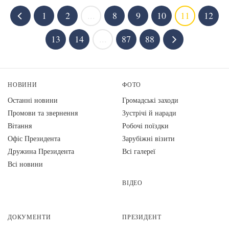
1
2
...
8
9
10
11
12
13
14
...
87
88
НОВИНИ
ФОТО
Останні новини
Громадські заходи
Промови та звернення
Зустрічі й наради
Вiтання
Робочі поїздки
Офіс Президента
Зарубіжні візити
Дружина Президента
Всі галереї
Всі новини
ВІДЕО
ДОКУМЕНТИ
ПРЕЗИДЕНТ