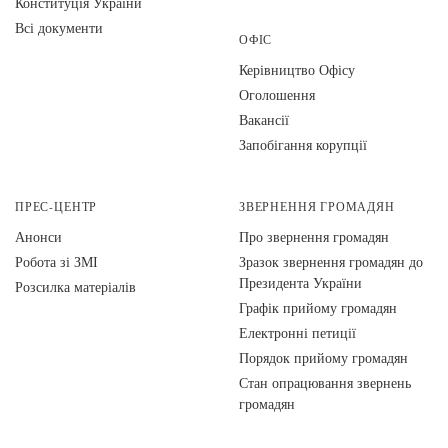
Конституція України
Всі документи
ОФІС
Керівництво Офісу
Оголошення
Вакансії
Запобігання корупції
ПРЕС-ЦЕНТР
ЗВЕРНЕННЯ ГРОМАДЯН
Анонси
Про звернення громадян
Робота зі ЗМІ
Зразок звернення громадян до
Президента України
Розсилка матеріалів
Графік прийому громадян
Електронні петиції
Порядок прийому громадян
Стан опрацювання звернень
громадян