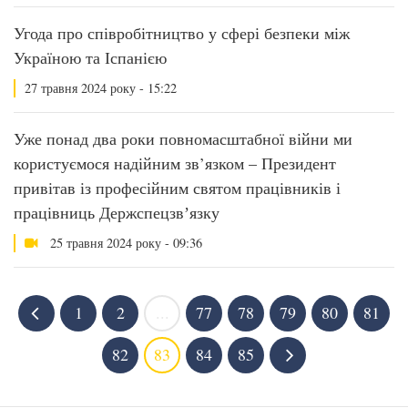
Угода про співробітництво у сфері безпеки між
Україною та Іспанією
27 травня 2024 року - 15:22
Уже понад два роки повномасштабної війни ми
користуємося надійним зв’язком – Президент
привітав із професійним святом працівників і
працівниць Держспецзвʼязку
25 травня 2024 року - 09:36
1
2
...
77
78
79
80
81
82
83
84
85