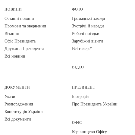
НОВИНИ
ФОТО
Останні новини
Громадські заходи
Промови та звернення
Зустрічі й наради
Вiтання
Робочі поїздки
Офіс Президента
Зарубіжні візити
Дружина Президента
Всі галереї
Всі новини
ВІДЕО
ДОКУМЕНТИ
ПРЕЗИДЕНТ
Укази
Біографія
Розпорядження
Про Президента України
Конституція України
Всі документи
ОФІС
Керівництво Офісу