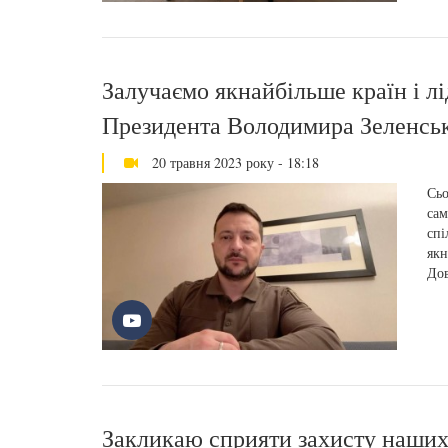
Залучаємо якнайбільше країн і лі
Президента Володимира Зеленсь
20 травня 2023 року - 18:18
Сьо
сам
спі
якн
Дов
Закликаю сприяти захисту наших