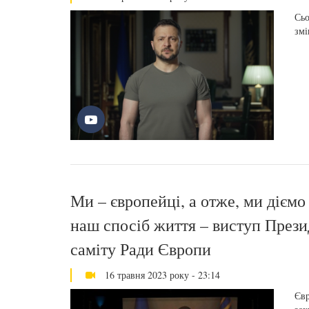
Сьо
змі
Ми – європейці, а отже, ми діємо
наш спосіб життя – виступ Прези
саміту Ради Європи
16 травня 2023 року - 23:14
Євр