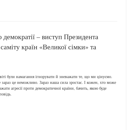
о демократії – виступ Президента
саміту країн «Великої сімки» та
віті були намагання ігнорувати й зневажати те, що ми цінуємо.
 зараз це неможливо. Зараз наша сила зростає. І кожен, хто може
ажати агресії проти демократичної країни, бачить, якою буде
повідь.