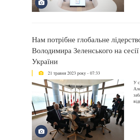
Нам потрібне глобальне лідерств
Володимира Зеленського на сесії 
України
21 травня 2023 року - 07:33
У с
Але
заб
від