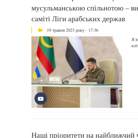
мусульманською спільнотою – ви
саміті Ліги арабських держав
19 травня 2023 року - 17:36
Я в
клі
Наші пріоритети на найближчий ч