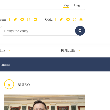
Укр
Eng
дент:
Офіс:
НТР
БІЛЬШЕ
новини
в
ВІДЕО