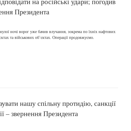
дповідати на російські удари; погодив
нення Президента
улої ночі ворог уже бачив влучання, зокрема по їхніх нафтових
єктах та військових об’єктах. Операції продовжуємо.
зувати нашу спільну протидію, санкції
ії – звернення Президента