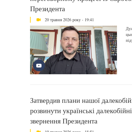
Президента
20 травня 2026 року - 19:41
Дуж
цьо
під
Затвердив плани нашої далекобійн
розвинути українські далекобійні 
звернення Президента
19 травня 2026 року - 18:51