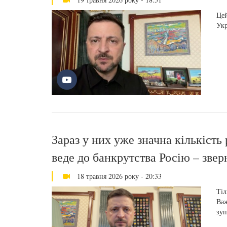
Цей
Укр
Зараз у них уже значна кількість 
веде до банкрутства Росію – зве
18 травня 2026 року - 20:33
Тіл
Важ
зуп