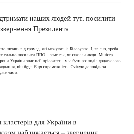
ідтримати наших людей тут, посилити
– звернення Президента
ато питань від громад, які межують із Білоруссю. І, звісно, треба
е сильно посилити ППО – саме так, як сказали люди. Міністр
рони України знає цей пріоритет – має бути розподіл додаткового
аднання, він буде. Є ця спроможність. Очікую доповідь за
ультатами.
 кластерів для України в
оюзом наближається – звернення