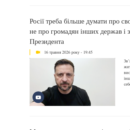
Росії треба більше думати про св
не про громадян інших держав і 
Президента
16 травня 2026 року - 19:45
Звʼ
жит
вис
інш
себ