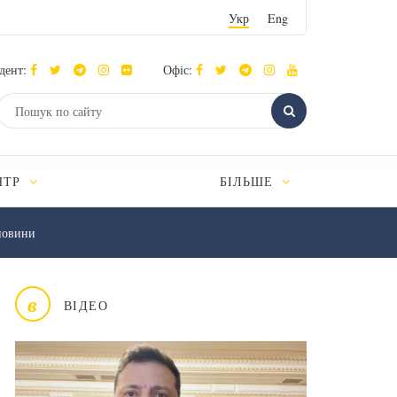
Укр
Eng
дент:
Офіс:
НТР
БІЛЬШЕ
новини
в
ВІДЕО