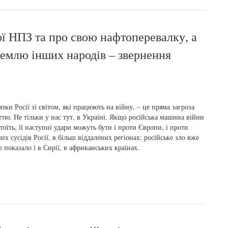
ої НПЗ та про свою нафтоперевалку, а
землю інших народів – звернення
язки Росії зі світом, які працюють на війну, – це пряма загроза
тю. Не тільки у нас тут, в Україні. Якщо російська машина війни
тоїть, її наступні удари можуть бути і проти Європи, і проти
их сусідів Росії, в більш віддалених регіонах: російське зло вже
е показало і в Сирії, в африканських країнах.