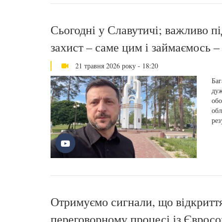
Сьогодні у Славутичі; важливо п
захист – саме цим і займаємось 
21 травня 2026 року - 18:20
Баг
дуж
обо
обл
рез
Отримуємо сигнали, що відкриття
переговорному процесі із Єврос