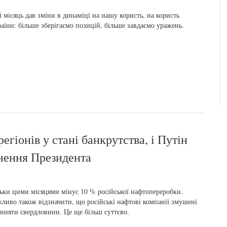
 місяць дав зміни в динаміці на нашу користь, на користь
аїни: більше зберігаємо позицій, більше завдаємо уражень.
регіонів у стані банкрутства, і Путін
рнення Президента
ьки цими місяцями мінус 10 % російської нафтопереробки.
ливо також відзначити, що російські нафтові компанії змушені
иняти свердловини. Це ще більш суттєво.