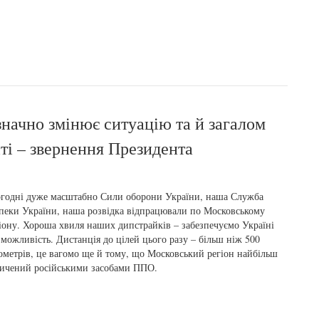
значно змінює ситуацію та й загалом
іті – звернення Президента
годні дуже масштабно Сили оборони України, наша Служба
пеки України, наша розвідка відпрацювали по Московському
іону. Хороша хвиля наших дипстрайків – забезпечуємо Україні
можливість. Дистанція до цілей цього разу – більш ніж 500
ометрів, це вагомо ще й тому, що Московський регіон найбільш
ичений російськими засобами ППО.