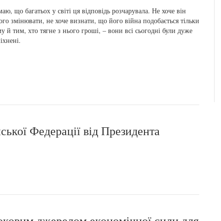
аю, що багатьох у світі ця відповідь розчарувала. Не хоче він
ого змінювати, не хоче визнати, що його війна подобається тільки
у й тим, хто тягне з нього гроші, – вони всі сьогодні були дуже
іхнені.
ської Федерації від Президента
роковим джерелом економічної сили для