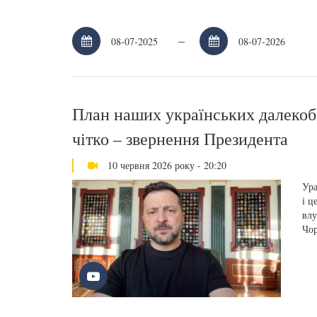
–
План наших українських далекоб
чітко – звернення Президента
10 червня 2026 року - 20:20
Ура
і ц
влу
Чор