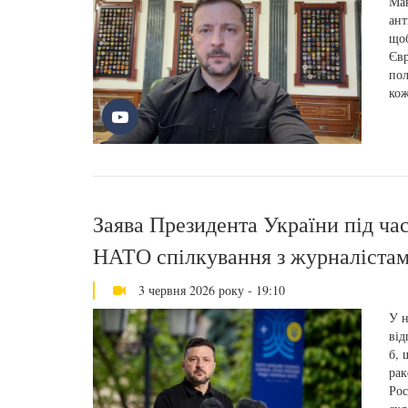
Мак
ант
щоб
Євр
пол
кож
Заява Президента України під ча
НАТО спілкування з журналіста
3 червня 2026 року - 19:10
У н
від
б, 
рак
Рос