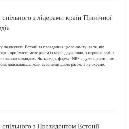
 спільного з лідерами країн Північної
едіа
у подякувати Естонії за проведення цього саміту, за те, що
годні приймаєте мене разом із моєю дружиною, з першою леді, з
єю нашою командою. Як завжди, формат NB8 є дуже практичним.
опа найсильніша, коли європейці діють разом, а не окремо.
 спільного з Президентом Естонії