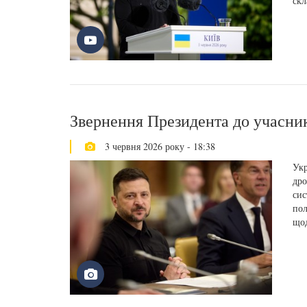
скл
Звернення Президента до учасни
3 червня 2026 року - 18:38
Укр
дро
сис
пол
щод