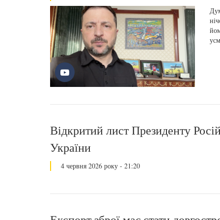
Дум
ніч
йом
усм
Відкритий лист Президенту Росій
України
4 червня 2026 року - 21:20
Експорт зброї має стати довгост