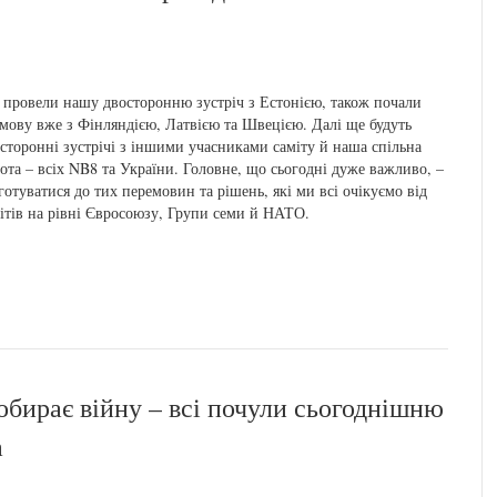
провели нашу двосторонню зустріч з Естонією, також почали
мову вже з Фінляндією, Латвією та Швецією. Далі ще будуть
сторонні зустрічі з іншими учасниками саміту й наша спільна
ота – всіх NB8 та України. Головне, що сьогодні дуже важливо, –
готуватися до тих перемовин та рішень, які ми всі очікуємо від
ітів на рівні Євросоюзу, Групи семи й НАТО.
обирає війну – всі почули сьогоднішню
а