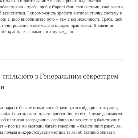
симально підштовхуємо Європу в роботі над власною
ибалістикою – треба, щоб у Європі були свої системи, свої ракети,
 захиститися. І спроможність зробити антибалістичну систему в
опі є, щоб виробництво було – теж є всі можливості. Треба, щоб
ітичні рішення максимально швидко працювали. Я вдячний
ній країні, яка з нами в цьому завданні.
с спільного з Генеральним секретарем
ми
ас зараз є більше можливостей захищатися від крилатих ракет,
повідні протиракети просто доступніші у світі. І дуже допомогло
щоб партнери зосередились особливо на захисті від балістичних
ет – про це ми сьогодні багато говорили – балістичних ракет, які
ія почала використовувати частіше та які об’єктивно збивати