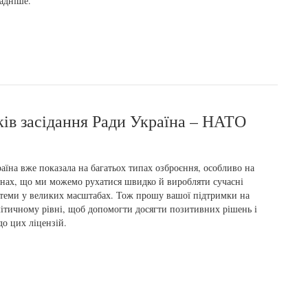
адніше.
ків засідання Ради Україна – НАТО
аїна вже показала на багатьох типах озброєння, особливо на
нах, що ми можемо рухатися швидко й виробляти сучасні
теми у великих масштабах. Тож прошу вашої підтримки на
ітичному рівні, щоб допомогти досягти позитивних рішень і
о цих ліцензій.