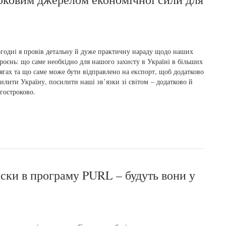
годні я провів детальну й дуже практичну нараду щодо наших
роєнь: що саме необхідно для нашого захисту в Україні в більших
ягах та що саме може бути відправлено на експорт, щоб додатково
илити Україну, посилити наші зв’язки зі світом – додатково й
гостроково.
ески в програму PURL – будуть вони у