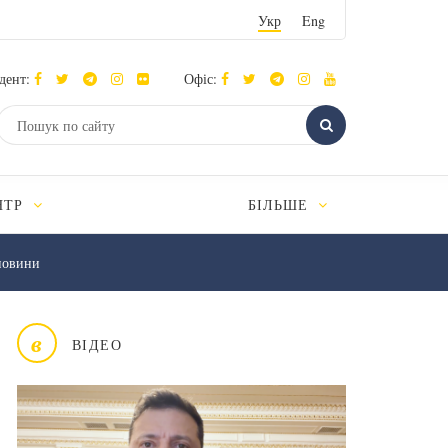
Укр
Eng
дент:
Офіс:
НТР
БІЛЬШЕ
новини
в
ВІДЕО