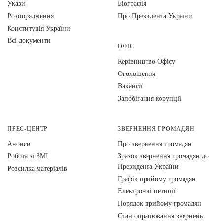
Укази
Біографія
Розпорядження
Про Президента України
Конституція України
Всі документи
ОФІС
Керівництво Офісу
Оголошення
Вакансії
Запобігання корупції
ПРЕС-ЦЕНТР
ЗВЕРНЕННЯ ГРОМАДЯН
Анонси
Про звернення громадян
Робота зі ЗМІ
Зразок звернення громадян до
Президента України
Розсилка матеріалів
Графік прийому громадян
Електронні петиції
Порядок прийому громадян
Стан опрацювання звернень