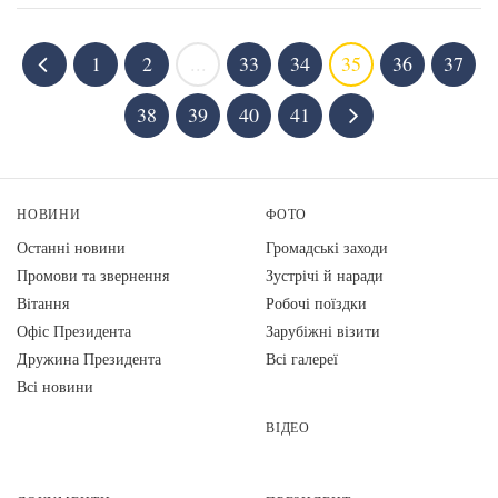
1
2
...
33
34
35
36
37
38
39
40
41
НОВИНИ
ФОТО
Останні новини
Громадські заходи
Промови та звернення
Зустрічі й наради
Вiтання
Робочі поїздки
Офіс Президента
Зарубіжні візити
Дружина Президента
Всі галереї
Всі новини
ВІДЕО