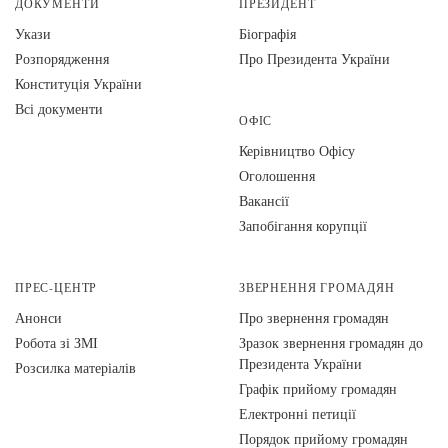
ДОКУМЕНТИ
ПРЕЗИДЕНТ
Укази
Біографія
Розпорядження
Про Президента України
Конституція України
Всі документи
ОФІС
Керівництво Офісу
Оголошення
Вакансії
Запобігання корупції
ПРЕС-ЦЕНТР
ЗВЕРНЕННЯ ГРОМАДЯН
Анонси
Про звернення громадян
Робота зі ЗМІ
Зразок звернення громадян до
Президента України
Розсилка матеріалів
Графік прийому громадян
Електронні петиції
Порядок прийому громадян