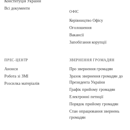
Конституція України
Всі документи
ОФІС
Керівництво Офісу
Оголошення
Вакансії
Запобігання корупції
ПРЕС-ЦЕНТР
ЗВЕРНЕННЯ ГРОМАДЯН
Анонси
Про звернення громадян
Робота зі ЗМІ
Зразок звернення громадян до
Президента України
Розсилка матеріалів
Графік прийому громадян
Електронні петиції
Порядок прийому громадян
Стан опрацювання звернень
громадян