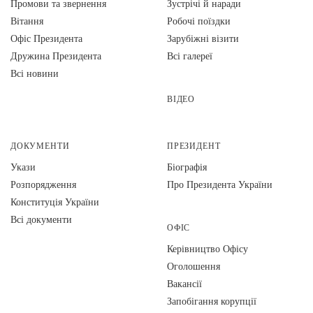
Промови та звернення
Зустрічі й наради
Вiтання
Робочі поїздки
Офіс Президента
Зарубіжні візити
Дружина Президента
Всі галереї
Всі новини
ВІДЕО
ДОКУМЕНТИ
ПРЕЗИДЕНТ
Укази
Біографія
Розпорядження
Про Президента України
Конституція України
Всі документи
ОФІС
Керівництво Офісу
Оголошення
Вакансії
Запобігання корупції