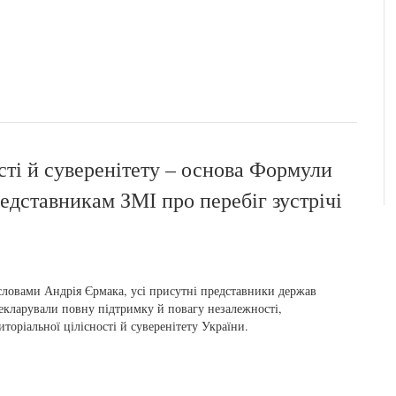
сті й суверенітету – основа Формули
едставникам ЗМІ про перебіг зустрічі
словами Андрія Єрмака, усі присутні представники держав
екларували повну підтримку й повагу незалежності,
иторіальної цілісності й суверенітету України.