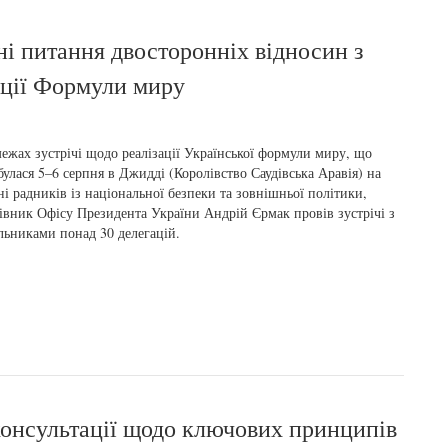
і питання двосторонніх відносин з
ації Формули миру
ежах зустрічі щодо реалізації Української формули миру, що
булася 5–6 серпня в Джидді (Королівство Саудівська Аравія) на
ні радників із національної безпеки та зовнішньої політики,
івник Офісу Президента України Андрій Єрмак провів зустрічі з
льниками понад 30 делегацій.
консультації щодо ключових принципів