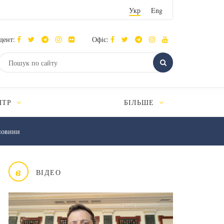
Укр
Eng
дент:
Офіс:
НТР
БІЛЬШЕ
новини
в
ВІДЕО