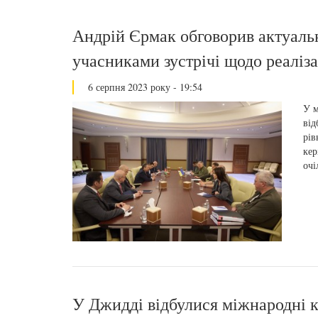
Андрій Єрмак обговорив актуальн
учасниками зустрічі щодо реаліз
6 серпня 2023 року - 19:54
У м
від
рів
кер
очі
У Джидді відбулися міжнародні 