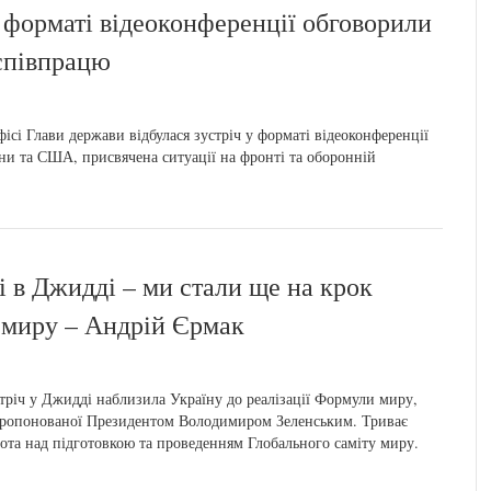
форматі відеоконференції обговорили
 співпрацю
сі Глави держави відбулася зустріч у форматі відеоконференції
ни та США, присвячена ситуації на фронті та оборонній
 в Джидді – ми стали ще на крок
 миру – Андрій Єрмак
тріч у Джидді наблизила Україну до реалізації Формули миру,
ропонованої Президентом Володимиром Зеленським. Триває
ота над підготовкою та проведенням Глобального саміту миру.