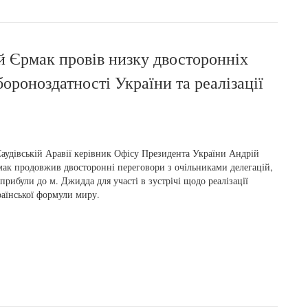
й Єрмак провів низку двосторонніх
ороноздатності України та реалізації
аудівській Аравії керівник Офісу Президента України Андрій
ак продовжив двосторонні переговори з очільниками делегацій,
 прибули до м. Джидда для участі в зустрічі щодо реалізації
аїнської формули миру.