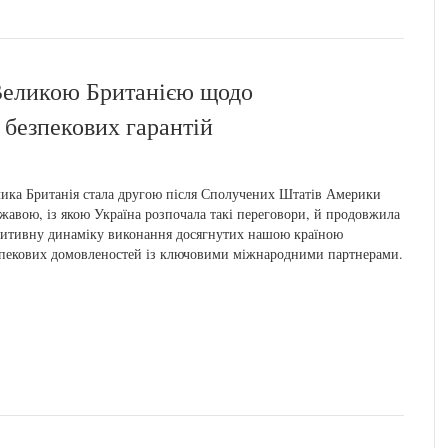
 Великою Британією щодо
 безпекових гарантій
ика Британія стала другою після Сполучених Штатів Америки
жавою, із якою Україна розпочала такі переговори, й продовжила
итивну динаміку виконання досягнутих нашою країною
пекових домовленостей із ключовими міжнародними партнерами.