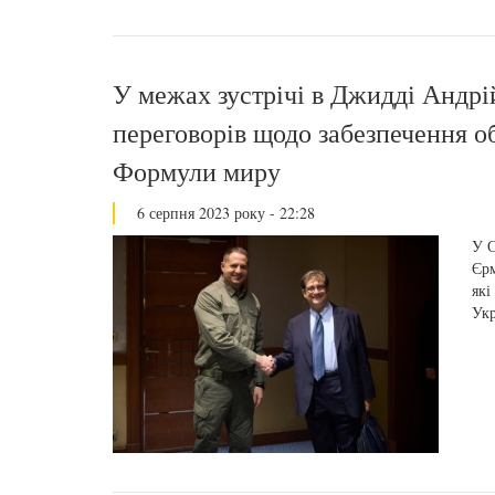
У межах зустрічі в Джидді Андрі
переговорів щодо забезпечення об
Формули миру
6 серпня 2023 року - 22:28
У С
Єрм
які
Укр