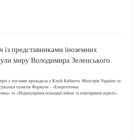
іч із представниками іноземних
мули миру Володимира Зеленського
тріч з послами проходила у Клубі Кабінету Міністрів України та
сувалася пунктів Формули - «Енергетична
пека» та «Недопущення ескалації війни та повторення агресії».