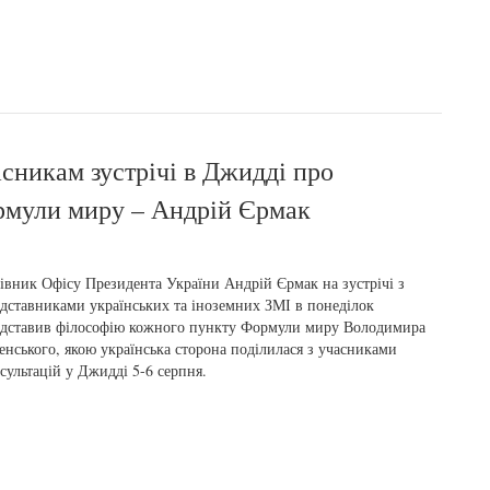
асникам зустрічі в Джидді про
рмули миру – Андрій Єрмак
івник Офісу Президента України Андрій Єрмак на зустрічі з
дставниками українських та іноземних ЗМІ в понеділок
дставив філософію кожного пункту Формули миру Володимира
енського, якою українська сторона поділилася з учасниками
сультацій у Джидді 5-6 серпня.