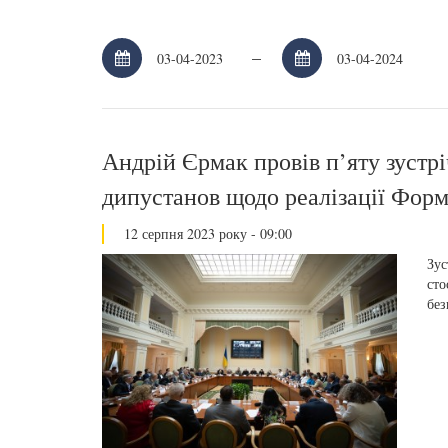
–
Андрій Єрмак провів п’яту зустр
дипустанов щодо реалізації Фор
12 серпня 2023 року - 09:00
Зус
сто
без