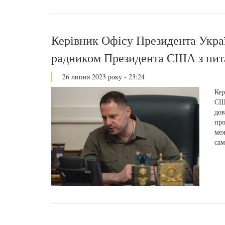
Керівник Офісу Президента Украї
радником Президента США з пит
26 липня 2023 року - 23:24
Кер
США
дов
про
меж
сам