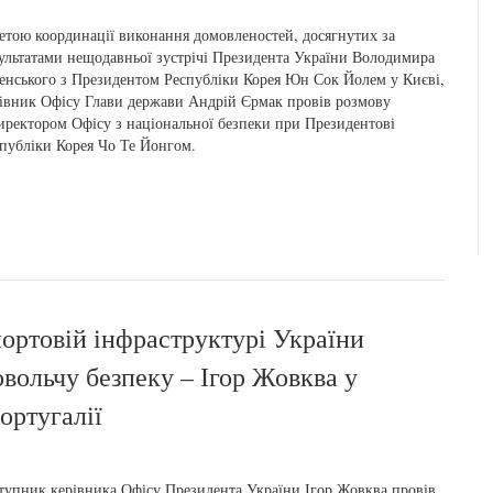
етою координації виконання домовленостей, досягнутих за
ультатами нещодавньої зустрічі Президента України Володимира
енського з Президентом Республіки Корея Юн Сок Йолем у Києві,
івник Офісу Глави держави Андрій Єрмак провів розмову
иректором Офісу з національної безпеки при Президентові
публіки Корея Чо Те Йонгом.
портовій інфраструктурі України
овольчу безпеку – Ігор Жовква у
ортугалії
тупник керівника Офісу Президента України Ігор Жовква провів