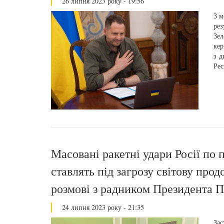
26 липня 2023 року - 19:56
З м
рез
Зел
кер
з д
Рес
Масовані ракетні удари Росії по 
ставлять під загрозу світову прод
розмові з радником Президента П
24 липня 2023 року - 21:35
Зас