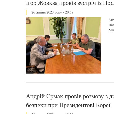
Ігор Жовква провів зустріч із По
26 липня 2023 року - 20:58
Зас
Над
Ма
Андрій Єрмак провів розмову з д
безпеки при Президентові Кореї