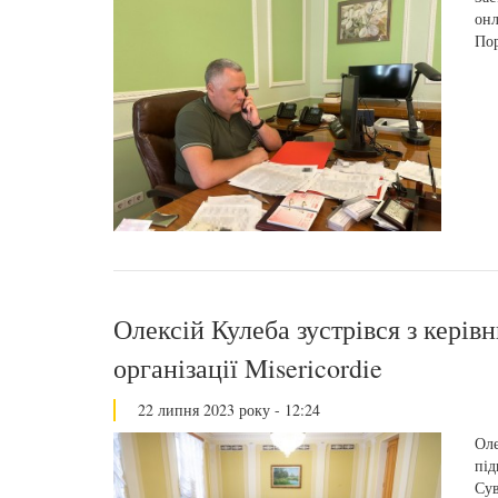
онл
Пор
Олексій Кулеба зустрівся з керів
організації Misericordie
22 липня 2023 року - 12:24
Оле
під
Сув