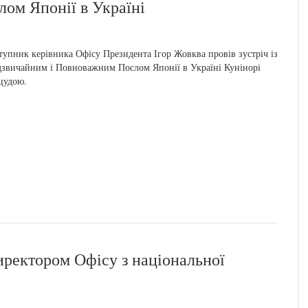
слом Японії в Україні
тупник керівника Офісу Президента Ігор Жовква провів зустріч із
звичайним і Повноважним Послом Японії в Україні Кунінорі
цудою.
иректором Офісу з національної