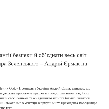
нтії безпеки й об’єднати весь світ
ра Зеленського – Андрій Єрмак на
івник Офісу Президента України Андрій Єрмак зазначає, що
а держава продовжує працювати над отриманням надійних
антій своєї безпеки та об’єднанням якомога більшої кількості
їн навколо імплементації Формули миру Президента Володимира
енського.