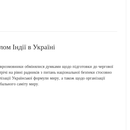
лом Індії в Україні
врозмовники обмінялися думками щодо підготовки до чергової
трічі на рівні радників з питань національної безпеки стосовно
лізації Української формули миру, а також щодо організації
бального саміту миру.