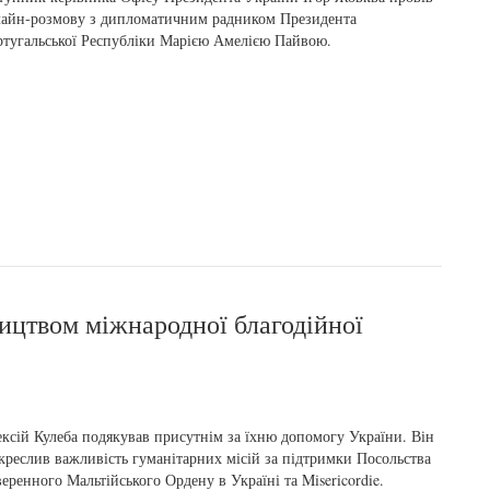
айн-розмову з дипломатичним радником Президента
тугальської Республіки Марією Амелією Пайвою.
ництвом міжнародної благодійної
ксій Кулеба подякував присутнім за їхню допомогу України. Він
креслив важливість гуманітарних місій за підтримки Посольства
еренного Мальтійського Ордену в Україні та Misericordie.