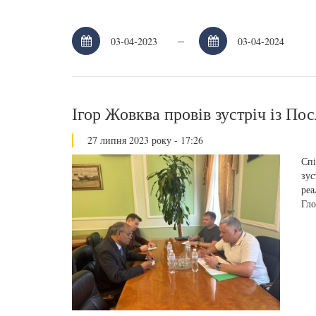
–
Ігор Жовква провів зустріч із Пос
27 липня 2023 року - 17:26
Спі
зус
реа
Гло