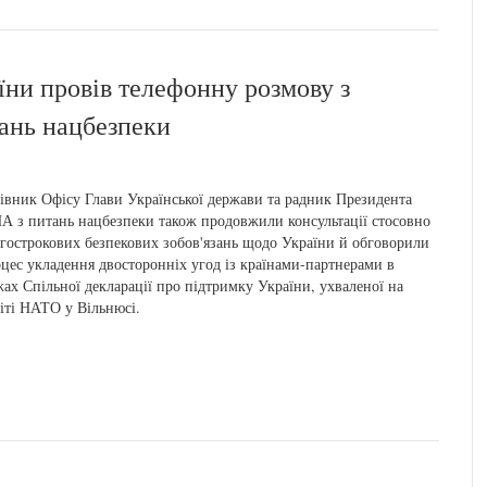
ни провів телефонну розмову з
ань нацбезпеки
івник Офісу Глави Української держави та радник Президента
 з питань нацбезпеки також продовжили консультації стосовно
гострокових безпекових зобов'язань щодо України й обговорили
цес укладення двосторонніх угод із країнами-партнерами в
ах Спільної декларації про підтримку України, ухваленої на
іті НАТО у Вільнюсі.