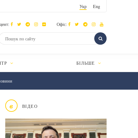
Укр
Eng
дент:
Офіс:
НТР
БІЛЬШЕ
новини
в
ВІДЕО