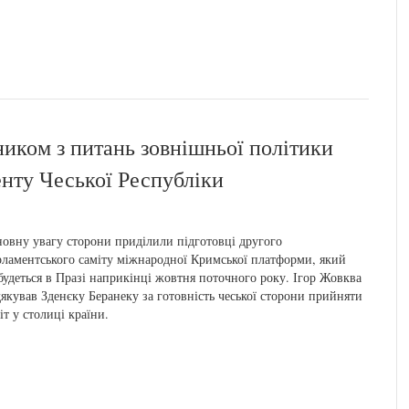
дником з питань зовнішньої політики
енту Чеської Республіки
овну увагу сторони приділили підготовці другого
ламентського саміту міжнародної Кримської платформи, який
будеться в Празі наприкінці жовтня поточного року. Ігор Жовква
якував Зденєку Беранеку за готовність чеської сторони прийняти
іт у столиці країни.