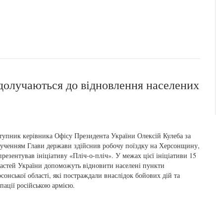
и долучаються до відновлення населених
тупник керівника Офісу Президента України Олексій Кулеба за
ученням Глави держави здійснив робочу поїздку на Херсонщину,
презентував ініціативу «Пліч-о-пліч». У межах цієї ініціативи 15
астей України допоможуть відновити населені пункти
сонської області, які постраждали внаслідок бойових дій та
пації російською армією.