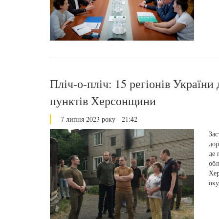
Пліч-о-пліч: 15 регіонів Україн
пунктів Херсонщини
7 липня 2023 року - 21:42
Зас
дор
де 
обл
Хер
оку