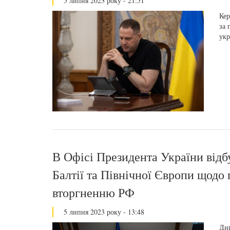
5 липня 2023 року - 21:51
Кер
за 
укр
В Офісі Президента України відб
Балтії та Північної Європи щод
вторгненню РФ
5 липня 2023 року - 13:48
Дип