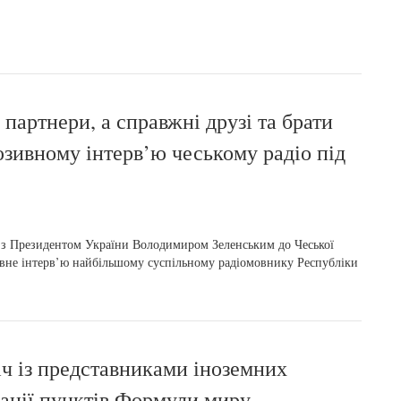
 партнери, а справжні друзі та брати
зивному інтерв’ю чеському радіо під
лі з Президентом України Володимиром Зеленським до Чеської
ивне інтерв’ю найбільшому суспільному радіомовнику Республіки
іч із представниками іноземних
зації пунктів Формули миру