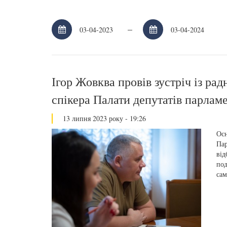
–
Ігор Жовква провів зустріч із ра
спікера Палати депутатів парлам
13 липня 2023 року - 19:26
Осн
Пар
від
под
сам