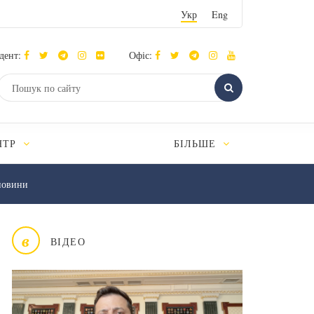
Укр
Eng
дент:
Офіс:
НТР
БІЛЬШЕ
новини
в
ВІДЕО