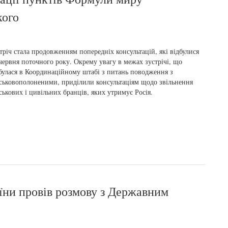
кого
тріч стала продовженням попередніх консультацій, які відбулися
червня поточного року. Окрему увагу в межах зустрічі, що
булася в Координаційному штабі з питань поводження з
ськовополоненими, приділили консультаціям щодо звільнення
ськових і цивільних бранців, яких утримує Росія.
їни провів розмову з Державним