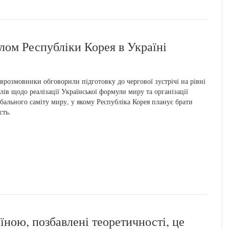
слом Республіки Корея в Україні
врозмовники обговорили підготовку до чергової зустрічі на рівні
лів щодо реалізації Української формули миру та організації
бального саміту миру, у якому Республіка Корея планує брати
сть.
аїною, позбавлені теоретичності, це