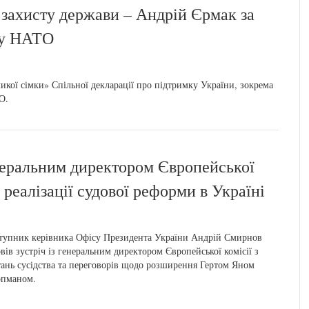
 захисту держави – Андрій Єрмак за
ту НАТО
кої сімки» Спільної декларації про підтримку України, зокрема
О.
неральним директором Європейської
г реалізації судової реформи в Україні
тупник керівника Офісу Президента України Андрій Смирнов
вів зустріч із генеральним директором Європейської комісії з
ань сусідства та переговорів щодо розширення Гертом Яном
опманом.