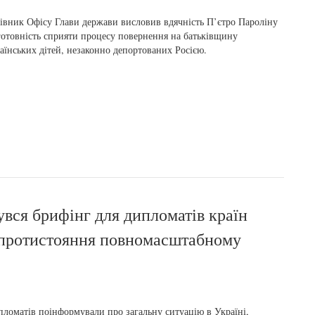
івник Офісу Глави держави висловив вдячність П’єтро Пароліну
готовність сприяти процесу повернення на батьківщину
аїнських дітей, незаконно депортованих Росією.
увся брифінг для дипломатів країн
о протистояння повномасштабному
ломатів поінформували про загальну ситуацію в Україні,