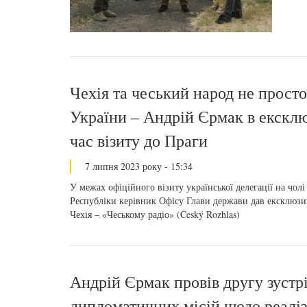
Чехія та чеський народ не просто
України – Андрій Єрмак в ексклю
час візиту до Праги
7 липня 2023 року - 15:34
У межах офіційного візиту української делегації на чо
Республіки керівник Офісу Глави держави дав ексклюз
Чехія – «Чеському радіо» (Český Rozhlas)
Андрій Єрмак провів другу зустр
дипломатичних місій щодо реалі