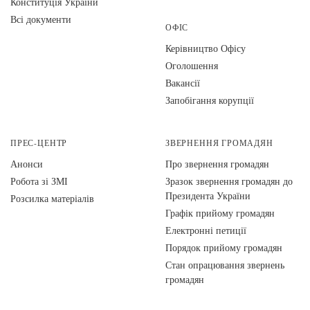
Конституція України
Всі документи
ОФІС
Керівництво Офісу
Оголошення
Вакансії
Запобігання корупції
ПРЕС-ЦЕНТР
ЗВЕРНЕННЯ ГРОМАДЯН
Анонси
Про звернення громадян
Робота зі ЗМІ
Зразок звернення громадян до
Президента України
Розсилка матеріалів
Графік прийому громадян
Електронні петиції
Порядок прийому громадян
Стан опрацювання звернень
громадян