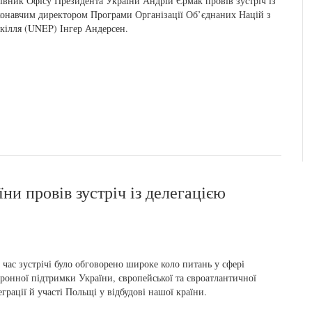
івник Офісу Президента України Андрій Єрмак провів зустріч із
онавчим директором Програми Організації Об’єднаних Націй з
кілля (UNEP) Інгер Андерсен.
и провів зустріч із делегацією
 час зустрічі було обговорено широке коло питань у сфері
ронної підтримки України, європейської та євроатлантичної
еграції й участі Польщі у відбудові нашої країни.