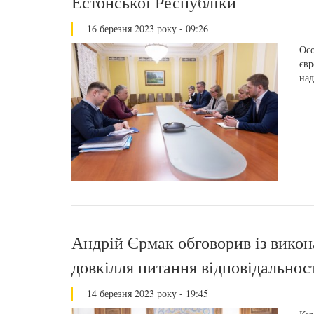
Естонської Республіки
16 березня 2023 року - 09:26
Осо
євр
над
Андрій Єрмак обговорив із вико
довкілля питання відповідальност
14 березня 2023 року - 19:45