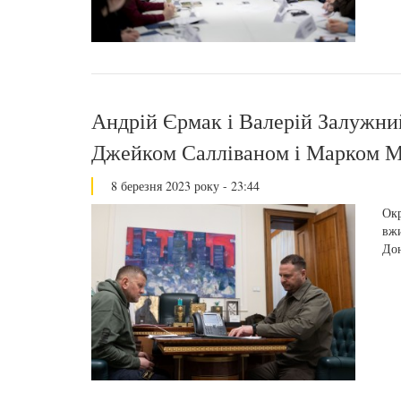
Андрій Єрмак і Валерій Залужни
Джейком Салліваном і Марком М
8 березня 2023 року - 23:44
Окр
вжи
До