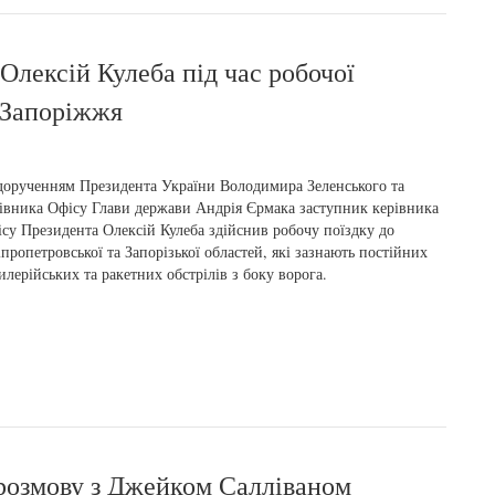
 Олексій Кулеба під час робочої
 Запоріжжя
дорученням Президента України Володимира Зеленського та
івника Офісу Глави держави Андрія Єрмака заступник керівника
су Президента Олексій Кулеба здійснив робочу поїздку до
пропетровської та Запорізької областей, які зазнають постійних
илерійських та ракетних обстрілів з боку ворога.
розмову з Джейком Салліваном