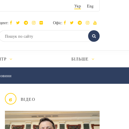
Укр
Eng
дент:
Офіс:
НТР
БІЛЬШЕ
новини
в
ВІДЕО