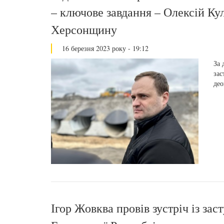
– ключове завдання – Олексій Кул
Херсонщину
16 березня 2023 року - 19:12
За 
зас
део
Ігор Жовква провів зустріч із за