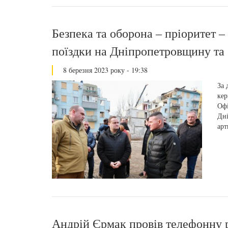
Безпека та оборона – пріоритет –
поїздки на Дніпропетровщину та
8 березня 2023 року - 19:38
За 
кер
Офі
Дні
арт
Андрій Єрмак провів телефонну 