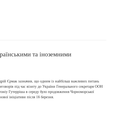
країнськими та іноземними
рій Єрмак зазначив, що одним із найбільш важливих питань
еговорів під час візиту до України Генерального секретаря ООН
оніу Гутерріша в середу було продовження Чорноморської
нової ініціативи після 18 березня.