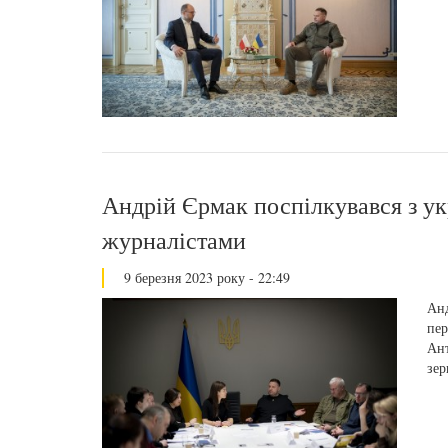
Андрій Єрмак поспілкувався з у
журналістами
9 березня 2023 року - 22:49
Анд
пер
Ант
зер