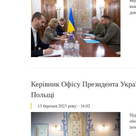
Кер
вик
дов
Керівник Офісу Президента Україн
Польщі
13 березня 2023 року - 16:02
Під
обо
інт