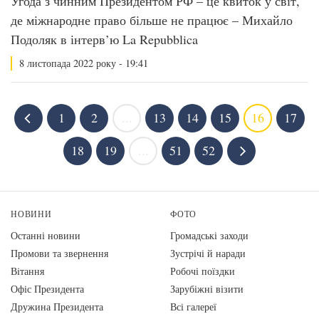
Угода з чинним Президентом РФ – це квиток у світ,
де міжнародне право більше не працює – Михайло
Подоляк в інтерв’ю La Repubblica
8 листопада 2022 року - 19:41
1
2
...
13
14
15
16
17
18
19
...
51
52
НОВИНИ
ФОТО
Останні новини
Громадські заходи
Промови та звернення
Зустрічі й наради
Вiтання
Робочі поїздки
Офіс Президента
Зарубіжні візити
Дружина Президента
Всі галереї