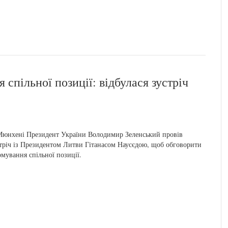
спільної позиції: відбулася зустріч
юнхені Президент України Володимир Зеленський провів
тріч із Президентом Литви Гітанасом Наусєдою, щоб обговорити
мування спільної позиції.