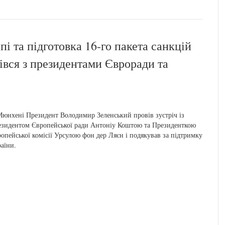
і та підготовка 16-го пакета санкцій
івся з президентами Євроради та
юнхені Президент Володимир Зеленський провів зустріч із
зидентом Європейської ради Антоніу Коштою та Президенткою
опейської комісії Урсулою фон дер Ляєн і подякував за підтримку
аїни.