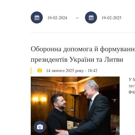
–
Оборонна допомога й формування 
президентів України та Литви
14 лютого 2025 року - 18:42
У М
зус
фор