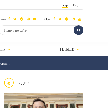
Укр
Eng
дент:
Офіс:
НТР
БІЛЬШЕ
новини
в
ВІДЕО