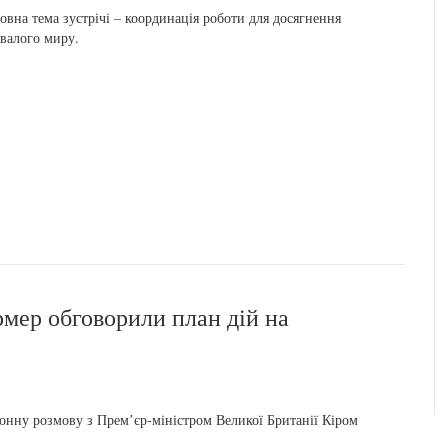
овна тема зустрічі – координація роботи для досягнення
валого миру.
мер обговорили план дій на
нну розмову з Премʼєр-міністром Великої Британії Кіром