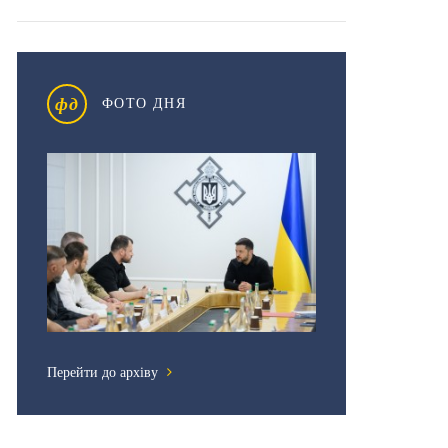
фд
ФОТО ДНЯ
Перейти до архіву