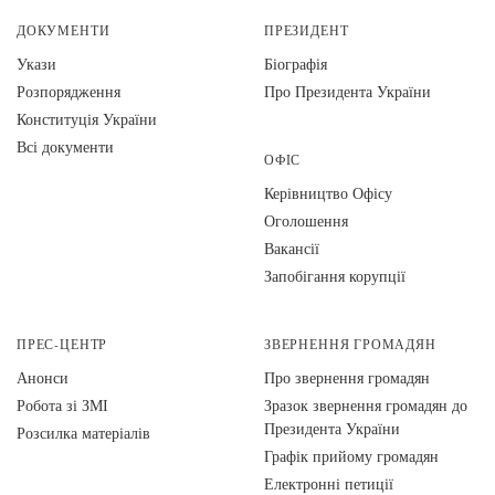
ДОКУМЕНТИ
ПРЕЗИДЕНТ
Укази
Біографія
Розпорядження
Про Президента України
Конституція України
Всі документи
ОФІС
Керівництво Офісу
Оголошення
Вакансії
Запобігання корупції
ПРЕС-ЦЕНТР
ЗВЕРНЕННЯ ГРОМАДЯН
Анонси
Про звернення громадян
Робота зі ЗМІ
Зразок звернення громадян до
Президента України
Розсилка матеріалів
Графік прийому громадян
Електронні петиції