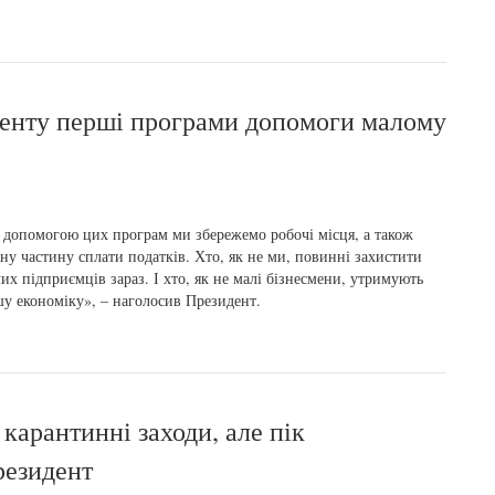
денту перші програми допомоги малому
 допомогою цих програм ми збережемо робочі місця, а також
ну частину сплати податків. Хто, як не ми, повинні захистити
их підприємців зараз. І хто, як не малі бізнесмени, утримують
у економіку», – наголосив Президент.
карантинні заходи, але пік
резидент