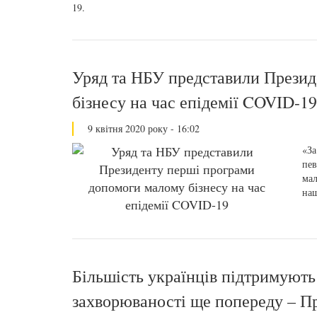
19.
Уряд та НБУ представили Прези
бізнесу на час епідемії COVID-19
9 квітня 2020 року - 16:02
«За
пев
мал
наш
Більшість українців підтримують 
захворюваності ще попереду – П