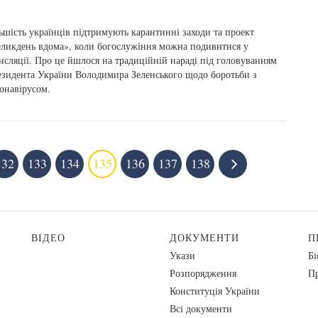
ьшість українців підтримують карантинні заходи та проект
ликдень вдома», коли богослужіння можна подивитися у
нсляції. Про це йшлося на традиційній нараді під головуванням
зидента України Володимира Зеленського щодо боротьби з
онавірусом.
132
133
134
135
136
137
138
ВІДЕО
ДОКУМЕНТИ
П
Укази
Бі
Розпорядження
Пр
Конституція України
Всі документи