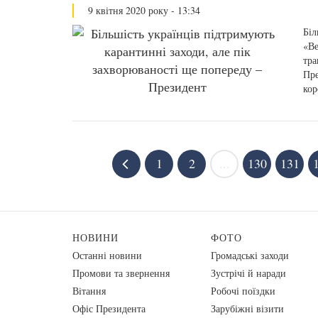
9 квітня 2020 року - 13:34
Біл
«Ве
тра
Пре
кор
1
2
...
130
131
НОВИНИ
ФОТО
Останні новини
Громадські заходи
Промови та звернення
Зустрічі й наради
Вiтання
Робочі поїздки
Офіс Президента
Зарубіжні візити