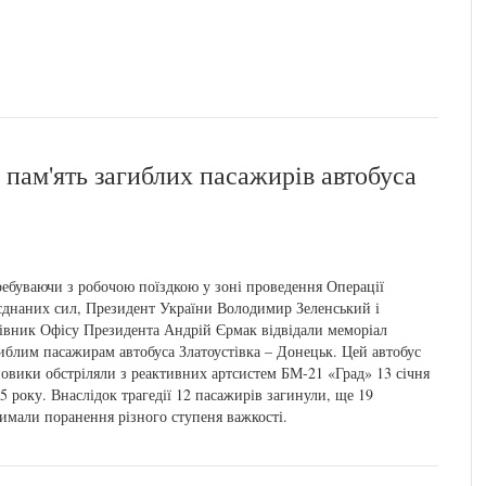
пам'ять загиблих пасажирів автобуса
ебуваючи з робочою поїздкою у зоні проведення Операції
єднаних сил, Президент України Володимир Зеленський і
івник Офісу Президента Андрій Єрмак відвідали меморіал
иблим пасажирам автобуса Златоустівка – Донецьк. Цей автобус
овики обстріляли з реактивних артсистем БМ-21 «Град» 13 січня
5 року. Внаслідок трагедії 12 пасажирів загинули, ще 19
имали поранення різного ступеня важкості.