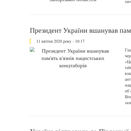
зас
Президент України вшанував пам'
11 квітня 2020 року - 10:17
Гла
чер
«Ць
таб
взя
ант
нац
об’
Віч
заз