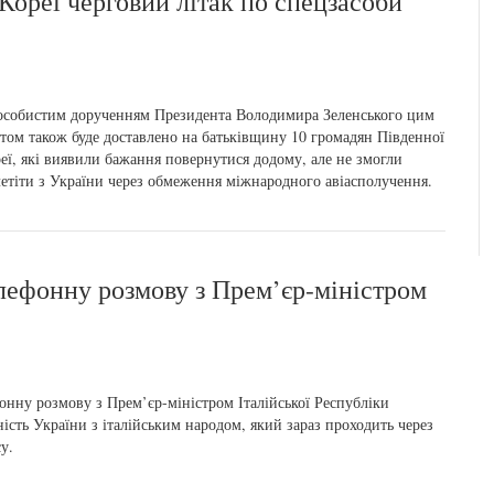
Кореї черговий літак по спецзасоби
особистим дорученням Президента Володимира Зеленського цим
том також буде доставлено на батьківщину 10 громадян Південної
еї, які виявили бажання повернутися додому, але не змогли
етіти з України через обмеження міжнародного авіасполучення.
лефонну розмову з Прем’єр-міністром
нну розмову з Прем’єр-міністром Італійської Республіки
сть України з італійським народом, який зараз проходить через
у.