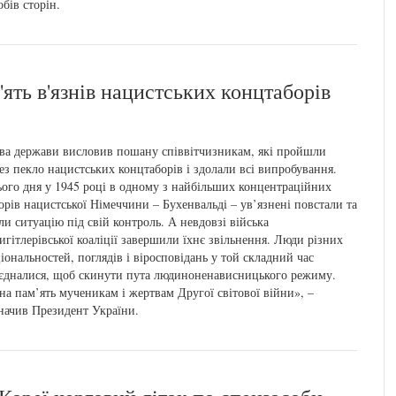
обів сторін.
ять в'язнів нацистських концтаборів
ва держави висловив пошану співвітчизникам, які пройшли
ез пекло нацистських концтаборів і здолали всі випробування.
ого дня у 1945 році в одному з найбільших концентраційних
орів нацистської Німеччини – Бухенвальді – ув’язнені повстали та
ли ситуацію під свій контроль. А невдовзі війська
игітлерівської коаліції завершили їхнє звільнення. Люди різних
іональностей, поглядів і віросповідань у той складний час
єдналися, щоб скинути пута людиноненависницького режиму.
на пам’ять мученикам і жертвам Другої світової війни», –
начив Президент України.