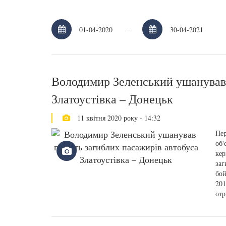
–
Володимир Зеленський ушанував 
Златоустівка – Донецьк
11 квітня 2020 року - 14:32
Пер
об'
кер
заг
бой
201
отр