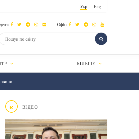
Укр
Eng
дент:
Офіс:
НТР
БІЛЬШЕ
новини
в
ВІДЕО