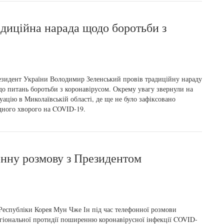
адиційна нарада щодо боротьби з
зидент України Володимир Зеленський провів традиційну нараду
о питань боротьби з коронавірусом. Окрему увагу звернули на
уацію в Миколаївській області, де ще не було зафіксовано
ного хворого на COVID-19.
онну розмову з Президентом
Республіки Корея Мун Чже Ін під час телефонної розмови
регіональної протидії поширенню коронавірусної інфекції COVID-