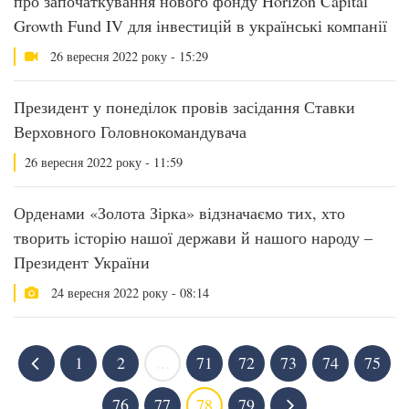
про започаткування нового фонду Horizon Capital
Growth Fund IV для інвестицій в українські компанії
26 вересня 2022 року - 15:29
Президент у понеділок провів засідання Ставки
Верховного Головнокомандувача
26 вересня 2022 року - 11:59
Орденами «Золота Зірка» відзначаємо тих, хто
творить історію нашої держави й нашого народу –
Президент України
24 вересня 2022 року - 08:14
1
2
...
71
72
73
74
75
76
77
78
79