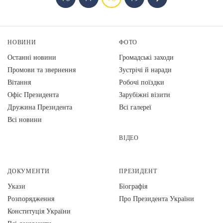
НОВИНИ
ФОТО
Останні новини
Громадські заходи
Промови та звернення
Зустрічі й наради
Вiтання
Робочі поїздки
Офіс Президента
Зарубіжні візити
Дружина Президента
Всі галереї
Всі новини
ВІДЕО
ДОКУМЕНТИ
ПРЕЗИДЕНТ
Укази
Біографія
Розпорядження
Про Президента України
Конституція України