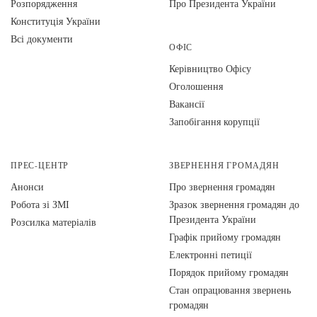
Розпорядження
Про Президента України
Конституція України
Всі документи
ОФІС
Керівництво Офісу
Оголошення
Вакансії
Запобігання корупції
ПРЕС-ЦЕНТР
ЗВЕРНЕННЯ ГРОМАДЯН
Анонси
Про звернення громадян
Робота зі ЗМІ
Зразок звернення громадян до
Президента України
Розсилка матеріалів
Графік прийому громадян
Електронні петиції
Порядок прийому громадян
Стан опрацювання звернень
громадян