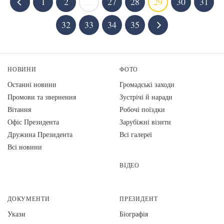
1
2
...
27
28
29
30
31
32
33
34
35
НОВИНИ
ФОТО
Останні новини
Громадські заходи
Промови та звернення
Зустрічі й наради
Вiтання
Робочі поїздки
Офіс Президента
Зарубіжні візити
Дружина Президента
Всі галереї
Всі новини
ВІДЕО
ДОКУМЕНТИ
ПРЕЗИДЕНТ
Укази
Біографія