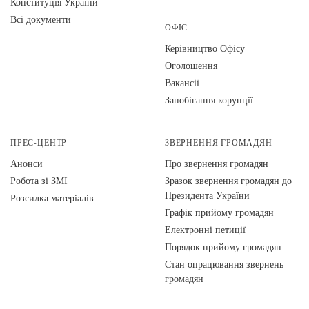
Конституція України
Всі документи
ОФІС
Керівництво Офісу
Оголошення
Вакансії
Запобігання корупції
ПРЕС-ЦЕНТР
ЗВЕРНЕННЯ ГРОМАДЯН
Анонси
Про звернення громадян
Робота зі ЗМІ
Зразок звернення громадян до
Президента України
Розсилка матеріалів
Графік прийому громадян
Електронні петиції
Порядок прийому громадян
Стан опрацювання звернень
громадян