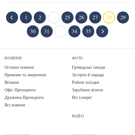
1
2
...
25
26
27
28
29
30
31
...
34
35
НОВИНИ
ФОТО
Останні новини
Громадські заходи
Промови та звернення
Зустрічі й наради
Вiтання
Робочі поїздки
Офіс Президента
Зарубіжні візити
Дружина Президента
Всі галереї
Всі новини
ВІДЕО