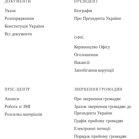
ДОКУМЕНТИ
ПРЕЗИДЕНТ
Укази
Біографія
Розпорядження
Про Президента України
Конституція України
Всі документи
ОФІС
Керівництво Офісу
Оголошення
Вакансії
Запобігання корупції
ПРЕС-ЦЕНТР
ЗВЕРНЕННЯ ГРОМАДЯН
Анонси
Про звернення громадян
Робота зі ЗМІ
Зразок звернення громадян до
Президента України
Розсилка матеріалів
Графік прийому громадян
Електронні петиції
Порядок прийому громадян