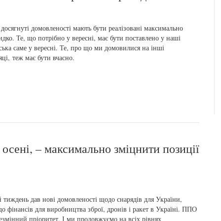
 досягнуті домовленості мають бути реалізовані максимально
дко. Те, що потрібно у вересні, має бути поставлено у наші
ська саме у вересні. Те, про що ми домовилися на інші
яці, теж має бути вчасно.
у осені, – максимально зміцнити позиції
 тиждень дав нові домовленості щодо снарядів для України,
о фінансів для виробництва зброї, дронів і ракет в Україні. ППО
езмінний пріоритет. І ми продовжуємо на всіх рівнях