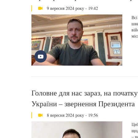
9 вересня 2024 року - 19:42
Всі
шви
вій
міс
Головне для нас зараз, на початк
України – звернення Президента
8 вересня 2024 року - 19:56
Цей
щод
– н