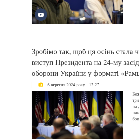
Зробімо так, щоб ця осінь стала ч
виступ Президента на 24-му засід
оборони України у форматі «Рам
6 вересня 2024 року - 12:27
Кож
три
на 
пак
бою