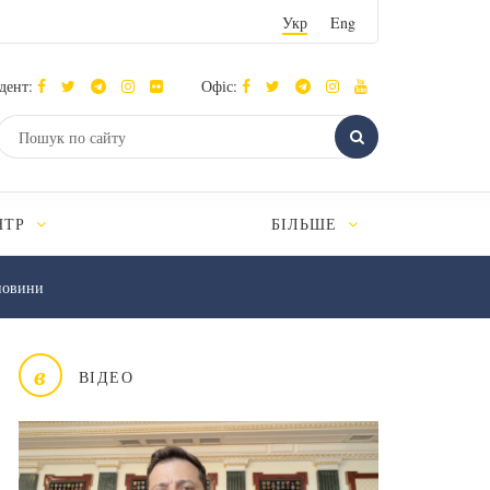
Укр
Eng
дент:
Офіс:
НТР
БІЛЬШЕ
новини
в
ВІДЕО