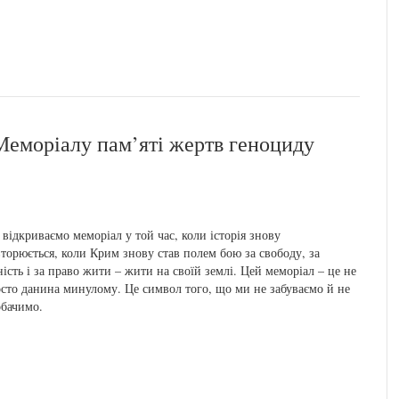
Меморіалу пам’яті жертв геноциду
відкриваємо меморіал у той час, коли історія знову
торюється, коли Крим знову став полем бою за свободу, за
ність і за право жити – жити на своїй землі. Цей меморіал – це не
сто данина минулому. Це символ того, що ми не забуваємо й не
бачимо.