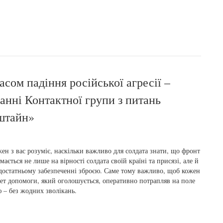
асом падіння російської агресії –
анні Контактної групи з питань
штайн»
ен з вас розуміє, наскільки важливо для солдата знати, що фронт
мається не лише на вірності солдата своїй країні та присязі, але й
достатньому забезпеченні зброєю. Саме тому важливо, щоб кожен
ет допомоги, який оголошується, оперативно потрапляв на поле
 – без жодних зволікань.