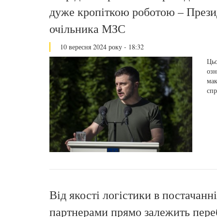
дуже кропіткою роботою – Презид
очільника МЗС
10 вересня 2024 року - 18:32
Цьо
озн
мак
спр
Від якості логістики в постачанн
партнерами прямо залежить переб