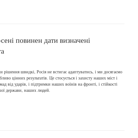
осені повинен дати визначені
та
и рішення швидкі, Росія не встигає адаптуватись, і ми досягаємо
бливо цінних результатів. Це стосується і захисту наших міст і
мад від ударів, і підтримки наших воїнів на фронті, і стійкості
ої держави, наших людей.