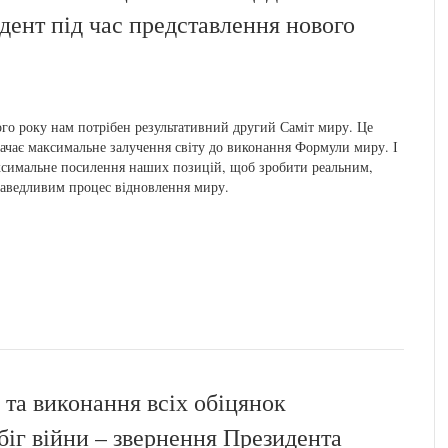
ент під час представлення нового
го року нам потрібен результативний другий Саміт миру. Це
ачає максимальне залучення світу до виконання Формули миру. І
симальне посилення наших позицій, щоб зробити реальним,
аведливим процес відновлення миру.
і та виконання всіх обіцянок
іг війни – звернення Президента