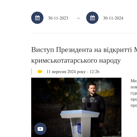
–
Виступ Президента на відкритті 
кримськотатарського народу
11 вересня 2024 року - 12:26
Ми 
пов
гід
про
про