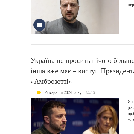
пер
Україна не просить нічого більшо
інша вже має – виступ Президен
«Амброзетті»
6 вересня 2024 року - 22:15
Я щ
реа
щоб
маю