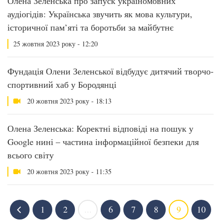
Олена Зеленська про запуск україномовних
аудіогідів: Українська звучить як мова культури,
історичної пам’яті та боротьби за майбутнє
25 жовтня 2023 року - 12:20
Фундація Олени Зеленської відбудує дитячий творчо-
спортивний хаб у Бородянці
20 жовтня 2023 року - 18:13
Олена Зеленська: Коректні відповіді на пошук у
Google нині – частина інформаційної безпеки для
всього світу
20 жовтня 2023 року - 11:35
1
2
...
6
7
8
9
10