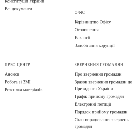
Конституція України
Всі документи
ОФІС
Керівництво Офісу
Оголошення
Вакансії
Запобігання корупції
ПРЕС-ЦЕНТР
ЗВЕРНЕННЯ ГРОМАДЯН
Анонси
Про звернення громадян
Робота зі ЗМІ
Зразок звернення громадян до
Президента України
Розсилка матеріалів
Графік прийому громадян
Електронні петиції
Порядок прийому громадян
Стан опрацювання звернень
громадян