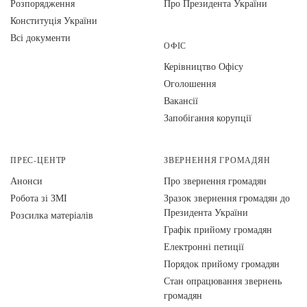
Розпорядження
Про Президента України
Конституція України
Всі документи
ОФІС
Керівництво Офісу
Оголошення
Вакансії
Запобігання корупції
ПРЕС-ЦЕНТР
ЗВЕРНЕННЯ ГРОМАДЯН
Анонси
Про звернення громадян
Робота зі ЗМІ
Зразок звернення громадян до
Президента України
Розсилка матеріалів
Графік прийому громадян
Електронні петиції
Порядок прийому громадян
Стан опрацювання звернень
громадян