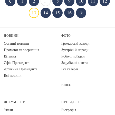
1
2
...
8
9
10
11
12
13
14
15
16
НОВИНИ
ФОТО
Останні новини
Громадські заходи
Промови та звернення
Зустрічі й наради
Вiтання
Робочі поїздки
Офіс Президента
Зарубіжні візити
Дружина Президента
Всі галереї
Всі новини
ВІДЕО
ДОКУМЕНТИ
ПРЕЗИДЕНТ
Укази
Біографія