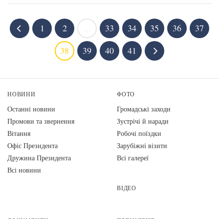
1
2
...
33
34
35
36
37
38
39
40
41
НОВИНИ
ФОТО
Останні новини
Громадські заходи
Промови та звернення
Зустрічі й наради
Вiтання
Робочі поїздки
Офіс Президента
Зарубіжні візити
Дружина Президента
Всі галереї
Всі новини
ВІДЕО