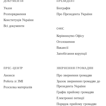
ДОКУМЕНТИ
ПРЕЗИДЕНТ
Укази
Біографія
Розпорядження
Про Президента України
Конституція України
Всі документи
ОФІС
Керівництво Офісу
Оголошення
Вакансії
Запобігання корупції
ПРЕС-ЦЕНТР
ЗВЕРНЕННЯ ГРОМАДЯН
Анонси
Про звернення громадян
Робота зі ЗМІ
Зразок звернення громадян до
Президента України
Розсилка матеріалів
Графік прийому громадян
Електронні петиції
Порядок прийому громадян