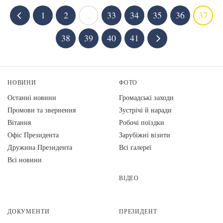
1
2
...
33
34
35
36
37
38
39
40
41
НОВИНИ
ФОТО
Останні новини
Громадські заходи
Промови та звернення
Зустрічі й наради
Вiтання
Робочі поїздки
Офіс Президента
Зарубіжні візити
Дружина Президента
Всі галереї
Всі новини
ВІДЕО
ДОКУМЕНТИ
ПРЕЗИДЕНТ