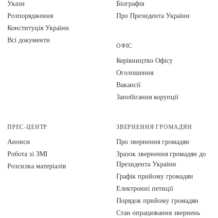
Укази
Біографія
Розпорядження
Про Президента України
Конституція України
Всі документи
ОФІС
Керівництво Офісу
Оголошення
Вакансії
Запобігання корупції
ПРЕС-ЦЕНТР
ЗВЕРНЕННЯ ГРОМАДЯН
Анонси
Про звернення громадян
Робота зі ЗМІ
Зразок звернення громадян до
Президента України
Розсилка матеріалів
Графік прийому громадян
Електронні петиції
Порядок прийому громадян
Стан опрацювання звернень