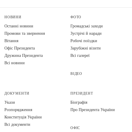
НОВИНИ
ФОТО
Останні новини
Громадські заходи
Промови та звернення
Зустрічі й наради
Вiтання
Робочі поїздки
Офіс Президента
Зарубіжні візити
Дружина Президента
Всі галереї
Всі новини
ВІДЕО
ДОКУМЕНТИ
ПРЕЗИДЕНТ
Укази
Біографія
Розпорядження
Про Президента України
Конституція України
Всі документи
ОФІС