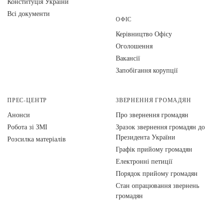
Конституція України
Всі документи
ОФІС
Керівництво Офісу
Оголошення
Вакансії
Запобігання корупції
ПРЕС-ЦЕНТР
ЗВЕРНЕННЯ ГРОМАДЯН
Анонси
Про звернення громадян
Робота зі ЗМІ
Зразок звернення громадян до
Президента України
Розсилка матеріалів
Графік прийому громадян
Електронні петиції
Порядок прийому громадян
Стан опрацювання звернень
громадян