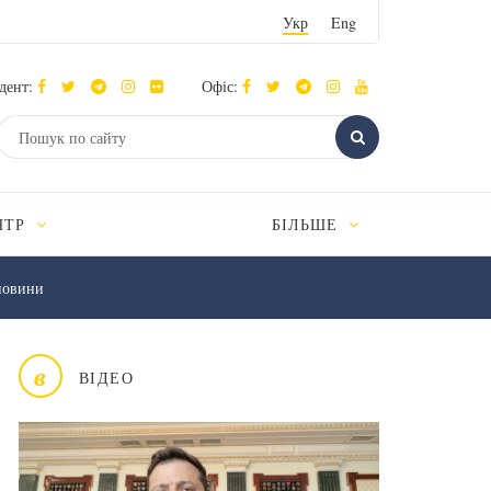
Укр
Eng
дент:
Офіс:
НТР
БІЛЬШЕ
новини
в
ВІДЕО