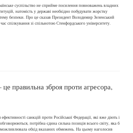
аїнське суспільство не сприйме посилення повноважень владних
титуцій, натомість у державі необхідно побудувати жорстку
тему безпеки. Про це сказав Президент Володимир Зеленський
 час спілкування зі спільнотою Стенфордського університету.
 це правильна зброя проти агресора,
 ефективності санкцій проти Російської Федерації, які вже діють і
 обговорюються, потрібна єдина сильна позиція всього світу, яка б
можливлювала обхід вказаних обмежень. На цьому наголосив