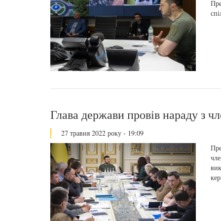
Пре
спі
Глава держави провів нараду з ч
27 травня 2022 року - 19:09
Пре
чле
вик
кер