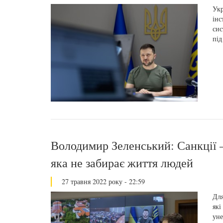
Укр
інс
сис
під
Володимир Зеленський: Санкції –
яка не забирає життя людей
27 травня 2022 року - 22:59
Для
які
уне