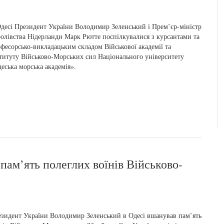
десі Президент України Володимир Зеленський і Прем’єр-міністр
олівства Нідерланди Марк Рютте поспілкувалися з курсантами та
фесорсько-викладацьким складом Військової академії та
титуту Військово-Морських сил Національного університету
еська морська академія».
пам’ять полеглих воїнів Військово-
зидент України Володимир Зеленський в Одесі вшанував пам’ять