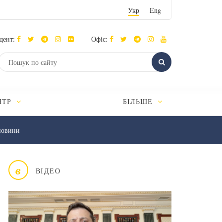
Укр
Eng
дент:
Офіс:
НТР
БІЛЬШЕ
новини
в
ВІДЕО