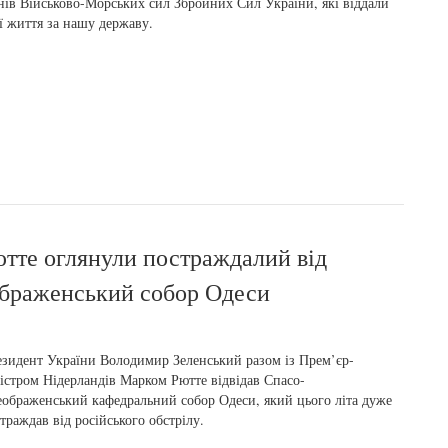
нів Військово-Морських сил Збройних Сил України, які віддали
ї життя за нашу державу.
тте оглянули постраждалий від
ображенський собор Одеси
зидент України Володимир Зеленський разом із Прем’єр-
істром Нідерландів Марком Рютте відвідав Спасо-
ображенський кафедральний собор Одеси, який цього літа дуже
траждав від російського обстрілу.