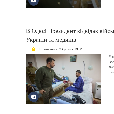
В Одесі Президент відвідав війсь
України та медиків
13 жовтня 2023 року - 19:04
У м
Вол
зах
оку