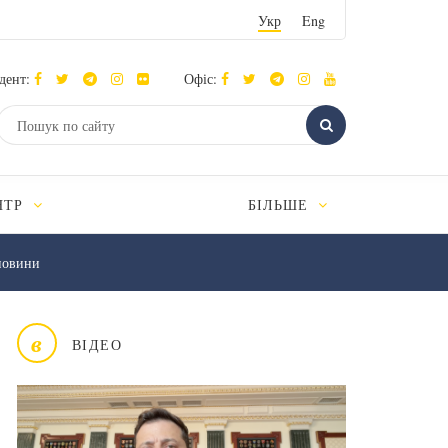
Укр
Eng
дент:
Офіс:
НТР
БІЛЬШЕ
новини
в
ВІДЕО