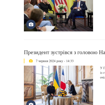
Президент зустрівся з головою Н
7 червня 2024 року - 14:33
У П
із 
очі