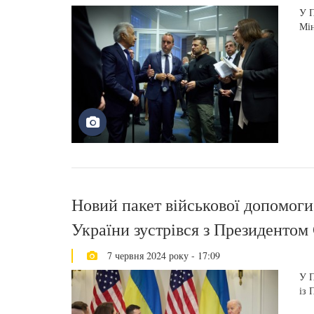
У П
Мін
Новий пакет військової допомоги
України зустрівся з Президенто
7 червня 2024 року - 17:09
У П
із