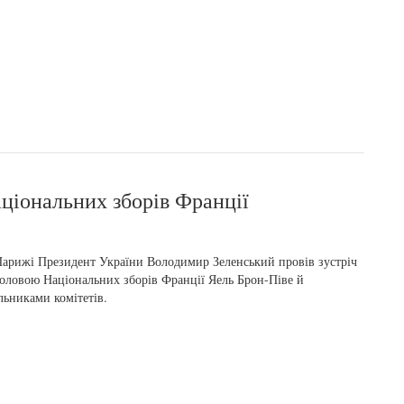
аціональних зборів Франції
арижі Президент України Володимир Зеленський провів зустріч
головою Національних зборів Франції Яель Брон-Піве й
льниками комітетів.