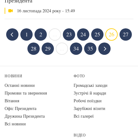
Президента
16 листопада 2024 року - 15:49
1
2
...
23
24
25
26
27
28
29
...
34
35
НОВИНИ
ФОТО
Останні новини
Громадські заходи
Промови та звернення
Зустрічі й наради
Вiтання
Робочі поїздки
Офіс Президента
Зарубіжні візити
Дружина Президента
Всі галереї
Всі новини
ВІДЕО