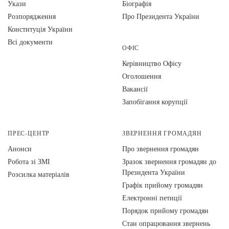
Укази
Біографія
Розпорядження
Про Президента України
Конституція України
Всі документи
ОФІС
Керівництво Офісу
Оголошення
Вакансії
Запобігання корупції
ПРЕС-ЦЕНТР
ЗВЕРНЕННЯ ГРОМАДЯН
Анонси
Про звернення громадян
Робота зі ЗМІ
Зразок звернення громадян до
Президента України
Розсилка матеріалів
Графік прийому громадян
Електронні петиції
Порядок прийому громадян
Стан опрацювання звернень