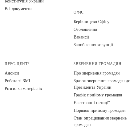
Конституція України
Всі документи
ОФІС
Керівництво Офісу
Оголошення
Вакансії
Запобігання корупції
ПРЕС-ЦЕНТР
ЗВЕРНЕННЯ ГРОМАДЯН
Анонси
Про звернення громадян
Робота зі ЗМІ
Зразок звернення громадян до
Президента України
Розсилка матеріалів
Графік прийому громадян
Електронні петиції
Порядок прийому громадян
Стан опрацювання звернень
громадян