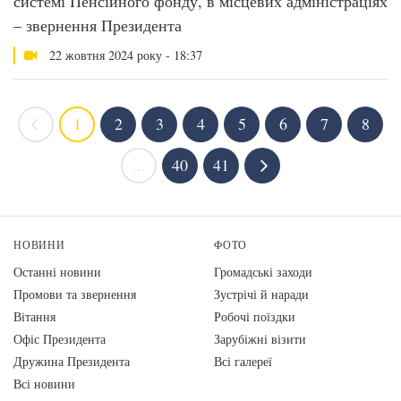
системі Пенсійного фонду, в місцевих адміністраціях
– звернення Президента
22 жовтня 2024 року - 18:37
1
2
3
4
5
6
7
8
...
40
41
НОВИНИ
ФОТО
Останні новини
Громадські заходи
Промови та звернення
Зустрічі й наради
Вiтання
Робочі поїздки
Офіс Президента
Зарубіжні візити
Дружина Президента
Всі галереї
Всі новини