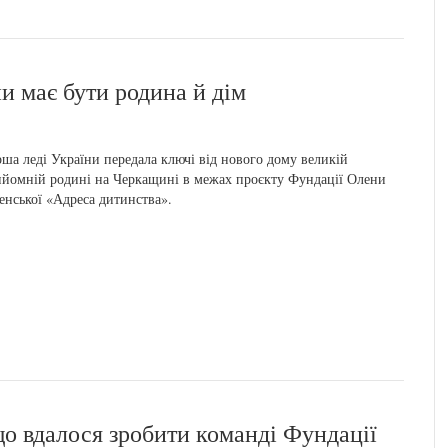
и має бути родина й дім
ша леді України передала ключі від нового дому великій
йомній родині на Черкащині в межах проєкту Фундації Олени
енської «Адреса дитинства».
що вдалося зробити команді Фундації