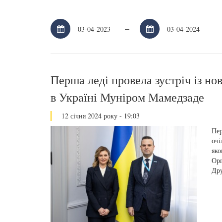
–
Перша леді провела зустріч із 
в Україні Муніром Мамедзаде
12 січня 2024 року - 19:03
Пер
очі
яко
Орг
Дру