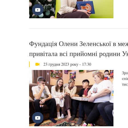
Фундація Олени Зеленської в межа
привітала всі прийомні родини У
23 грудня 2023 року - 17:30
Зро
спі
тис