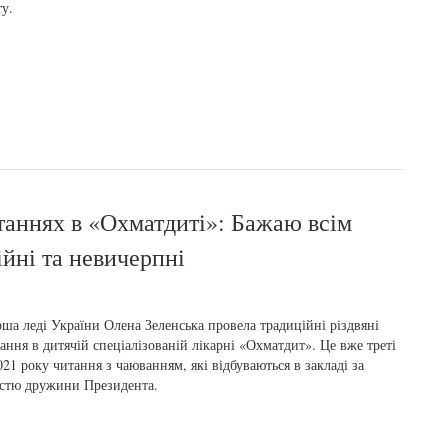
ту.
таннях в «Охматдиті»: Бажаю всім
ійні та невичерпні
ша леді України Олена Зеленська провела традиційні різдвяні
ання в дитячій спеціалізованій лікарні «Охматдит». Це вже треті
021 року читання з чаюванням, які відбуваються в закладі за
стю дружини Президента.