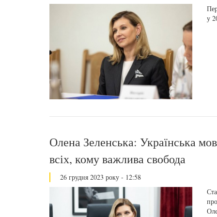
Пер
у 2
Олена Зеленська: Українська мова
всіх, кому важлива свобода
26 грудня 2023 року - 12:58
Ста
про
Оле