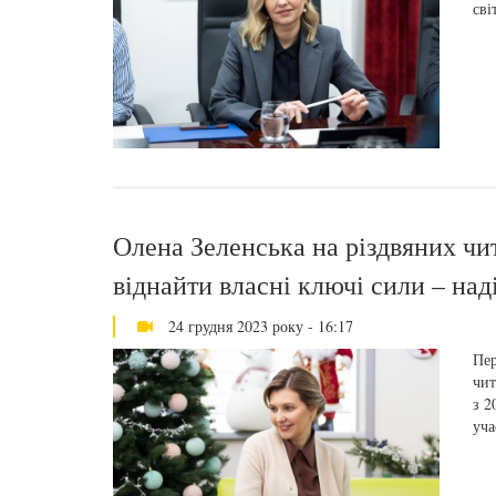
сві
Олена Зеленська на різдвяних чи
віднайти власні ключі сили – над
24 грудня 2023 року - 16:17
Пер
чит
з 2
уча