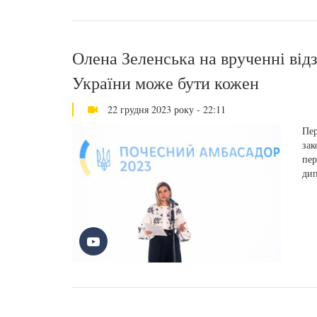
Олена Зеленська на врученні ві
України може бути кожен
22 грудня 2023 року - 22:11
Пер
зак
пер
дип