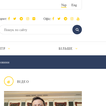
Укр
Eng
дент:
Офіс:
НТР
БІЛЬШЕ
новини
в
ВІДЕО