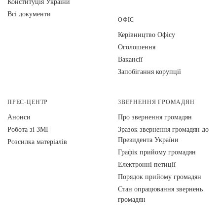
Конституція України
Всі документи
ОФІС
Керівництво Офісу
Оголошення
Вакансії
Запобігання корупції
ПРЕС-ЦЕНТР
ЗВЕРНЕННЯ ГРОМАДЯН
Анонси
Про звернення громадян
Робота зі ЗМІ
Зразок звернення громадян до
Президента України
Розсилка матеріалів
Графік прийому громадян
Електронні петиції
Порядок прийому громадян
Стан опрацювання звернень
громадян