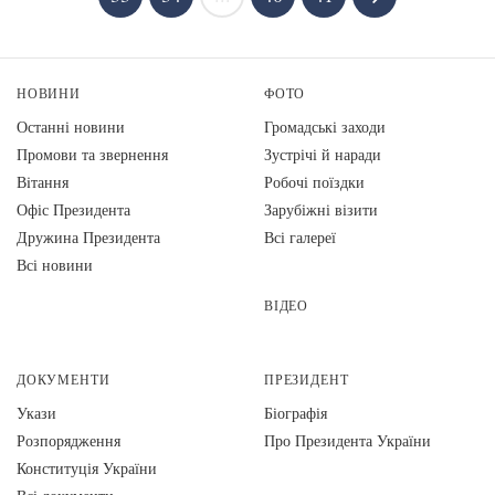
НОВИНИ
ФОТО
Останні новини
Громадські заходи
Промови та звернення
Зустрічі й наради
Вiтання
Робочі поїздки
Офіс Президента
Зарубіжні візити
Дружина Президента
Всі галереї
Всі новини
ВІДЕО
ДОКУМЕНТИ
ПРЕЗИДЕНТ
Укази
Біографія
Розпорядження
Про Президента України
Конституція України