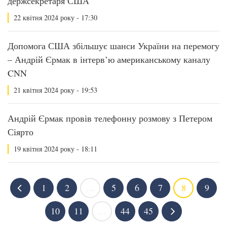
держсекретаря США
22 квітня 2024 року - 17:30
Допомога США збільшує шанси України на перемогу
– Андрій Єрмак в інтерв’ю американському каналу
CNN
21 квітня 2024 року - 19:53
Андрій Єрмак провів телефонну розмову з Петером
Сіярто
19 квітня 2024 року - 18:11
1
2
...
5
6
7
8
9
10
11
...
44
45