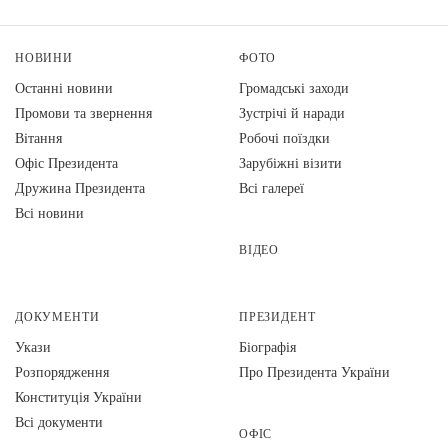
НОВИНИ
ФОТО
Останні новини
Громадські заходи
Промови та звернення
Зустрічі й наради
Вiтання
Робочі поїздки
Офіс Президента
Зарубіжні візити
Дружина Президента
Всі галереї
Всі новини
ВІДЕО
ДОКУМЕНТИ
ПРЕЗИДЕНТ
Укази
Біографія
Розпорядження
Про Президента України
Конституція України
Всі документи
ОФІС