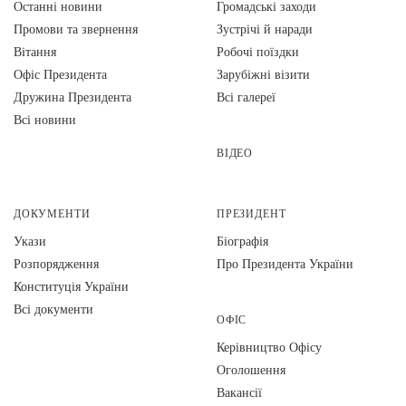
Останні новини
Громадські заходи
Промови та звернення
Зустрічі й наради
Вiтання
Робочі поїздки
Офіс Президента
Зарубіжні візити
Дружина Президента
Всі галереї
Всі новини
ВІДЕО
ДОКУМЕНТИ
ПРЕЗИДЕНТ
Укази
Біографія
Розпорядження
Про Президента України
Конституція України
Всі документи
ОФІС
Керівництво Офісу
Оголошення
Вакансії